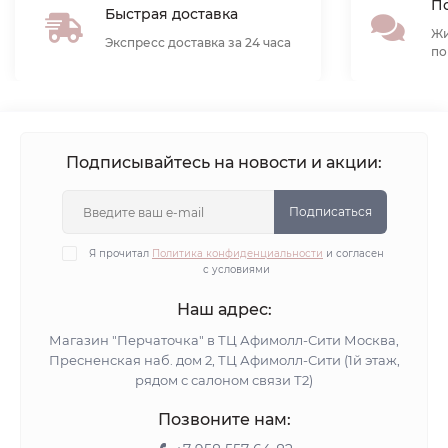
По
Быстрая доставка
Жи
Экспресс доставка за 24 часа
по
Подписывайтесь на новости и акции:
Подписаться
Я прочитал
Политика конфиденциальности
и согласен
с условиями
Наш адрес:
Магазин "Перчаточка" в ТЦ Афимолл-Сити Москва,
Пресненская наб. дом 2, ТЦ Афимолл-Сити (1й этаж,
рядом с салоном связи Т2)
Позвоните нам: