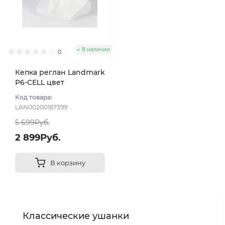
В наличии
0
Кепка реглан Landmark
P6-CELL цвет
Коричневый размер 57
Код товара:
LAN00200167399
5 699Руб.
2 899Руб.
В корзину
Классические ушанки