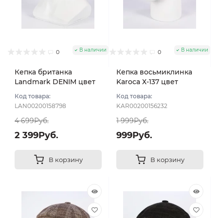
В наличии
В наличии
0
0
Кепка британка
Кепка восьмиклинка
Landmark DENIM цвет
Karoca Х-137 цвет
Коричневый размер 56
Коричневый размер 56
Код товара:
Код товара:
LAN00200158798
KAR00200156232
4 699Руб.
1 999Руб.
2 399Руб.
999Руб.
В корзину
В корзину