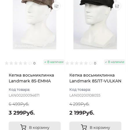
В наличии
В наличии
0
0
Кепка восьмиклинка
Кепка восьмиклинка
Landmark 85-EMMA
Landmark 85ЛТ-VULKAN
цвет Бежевый тёмный
цвет Коричневый
Код товара:
Код товара:
размер 59
темный размер 57
LAN00200094671
LAN00200108055
6 499Руб.
4 299Руб.
3 299Руб.
2 199Руб.
В корзину
В корзину