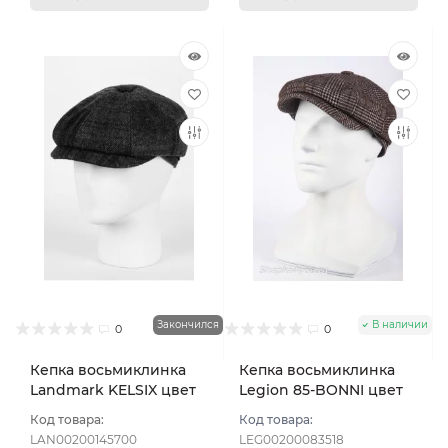
Закончился
В наличии
0
0
Кепка восьмиклинка
Кепка восьмиклинка
Landmark KELSIX цвет
Legion 85-BONNI цвет
Коричневый темный
Комбинированный
Код товара:
Код товара:
размер 59
размер 58
LAN00200145700
LEG00200083518