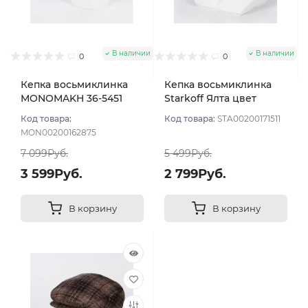
В наличии
В наличии
0
0
Кепка восьмиклинка
Кепка восьмиклинка
MONOMAKH 36-5451
Starkoff Ялта цвет
цвет Коричневый
Коричневый размер 56
Код товара:
Код товара:
STA00200171511
размер 58
MON00200162875
7 099Руб.
5 499Руб.
3 599Руб.
2 799Руб.
В корзину
В корзину