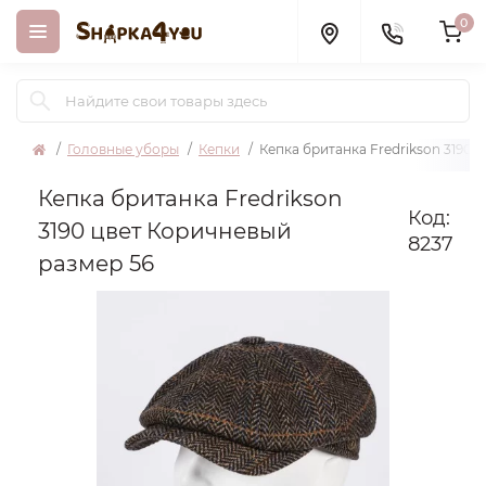
0
Головные уборы
Кепки
Кепка британка Fredrikson 3190 
Кепка британка Fredrikson
Код:
3190 цвет Коричневый
8237
размер 56