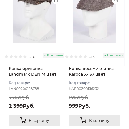
В наличии
В наличии
0
0
Кепка британка
Кепка восьмиклинка
Landmark DENIM цвет
Karoca Х-137 цвет
Коричневый размер 56
Коричневый размер 56
Код товара:
Код товара:
LAN00200158798
KAR00200156232
4 699Руб.
1 999Руб.
2 399Руб.
999Руб.
В корзину
В корзину