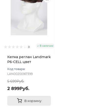
В наличии
0
Кепка реглан Landmark
P6-CELL цвет
Коричневый размер 57
Код товара:
LAN00200167399
5 699Руб.
2 899Руб.
В корзину