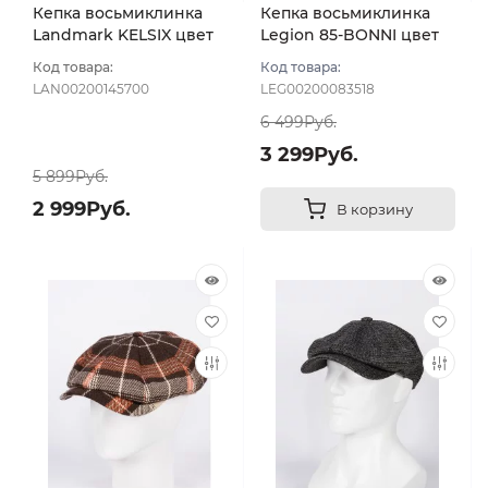
Кепка восьмиклинка
Кепка восьмиклинка
Landmark KELSIX цвет
Legion 85-BONNI цвет
Коричневый темный
Комбинированный
Код товара:
Код товара:
размер 59
размер 58
LAN00200145700
LEG00200083518
6 499Руб.
3 299Руб.
5 899Руб.
2 999Руб.
В корзину