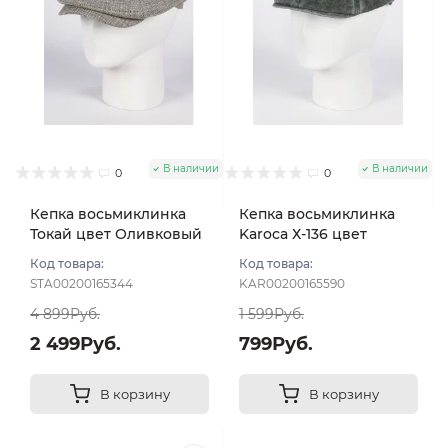
В наличии
В наличии
0
0
Кепка восьмиклинка
Кепка восьмиклинка
Токай цвет Оливковый
Karoca Х-136 цвет
размер 56
Зеленый темный
Код товара:
Код товара:
размер 56
STA00200165344
KAR00200165590
4 899Руб.
1 599Руб.
2 499Руб.
799Руб.
В корзину
В корзину