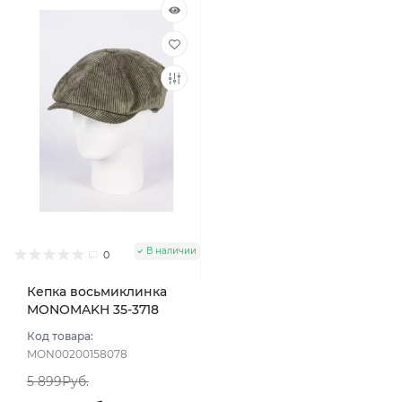
В наличии
0
Кепка восьмиклинка
MONOMAKH 35-3718
цвет Полынь размер 57
Код товара:
MON00200158078
5 899Руб.