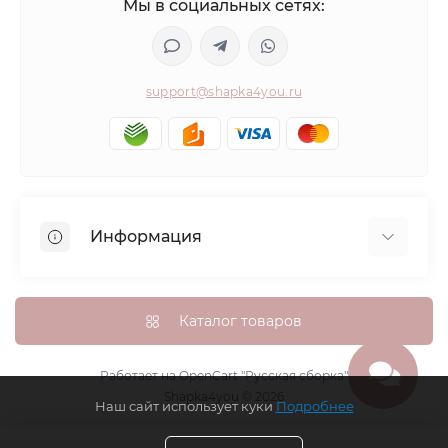
Мы в социальных сетях:
support@shapka4you.ru
Информация
О Shapka4you
Доставка, оплата и бонусные баллы
Каталог товаров
Гарантия возврата
Политика конфиденциальности
Работает на
OpenCart "Русская сборка"
Shapka4you © 2026
Контакты
Наш сайт использует куки
Подробнее
Возврат товара