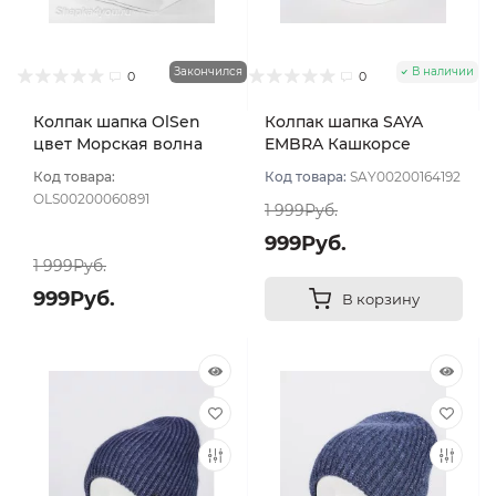
Закончился
В наличии
0
0
Колпак шапка OlSen
Колпак шапка SAYA
цвет Морская волна
EMBRA Кашкорсе
"шелк" цвет Синий
Код товара:
Код товара:
SAY00200164192
тёмный
OLS00200060891
1 999Руб.
999Руб.
1 999Руб.
999Руб.
В корзину