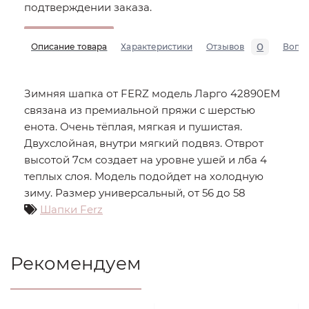
подтверждении заказа.
0
Описание товара
Характеристики
Отзывов
Вопр
Зимняя шапка от FERZ модель Ларго 42890EM
связана из премиальной пряжи с шерстью
енота. Очень тёплая, мягкая и пушистая.
Двухслойная, внутри мягкий подвяз. Отврот
высотой 7см создает на уровне ушей и лба 4
теплых слоя. Модель подойдет на холодную
зиму. Размер универсальный, от 56 до 58
Шапки Ferz
Рекомендуем