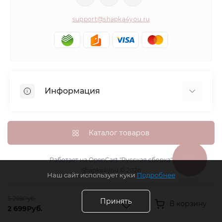
support@shapka4you.ru
Информация
О Shapka4you
Доставка, оплата и бонусные баллы
Каталог товаров
Гарантия возврата
Политика конфиденциальности
Работает на
OpenCart "Русская сборка"
Shapka4you © 2026
Контакты
Наш сайт использует куки
Подробнее
Возврат товара
5 299Руб.
Карта сайта
Принять
В корзину
2 699Руб.
Производители