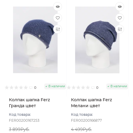
В наличии
В наличии
0
0
Колпак шапка Ferz
Колпак шапка Ferz
Гранда цвет
Мелани цвет
Джинсовый
Джинсовый
Код товара:
Код товара:
FER00200167253
FER00200166877
3 899Руб.
4 499Руб.