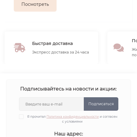
Посмотреть
По
Быстрая доставка
Жи
Экспресс доставка за 24 часа
по
Подписывайтесь на новости и акции:
Подписаться
Я прочитал
Политика конфиденциальности
и согласен
с условиями
Наш адрес: