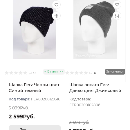
В наличии
Закончился
0
0
Шапка Ferz Черри цвет
Шапка лопата Ferz
Синий тёмный
Данко цвет Джинсовый
Код товара:
FER00200129316
Код товара:
FER00200102806
5 099Руб.
2 599Руб.
3 599Руб.