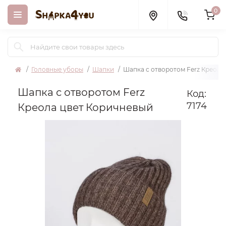
0
Головные уборы
Шапки
Шапка с отворотом Ferz Креола
Шапка с отворотом Ferz
Код:
7174
Креола цвет Коричневый