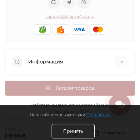
support@shapka4you.ru
Информация
О Shapka4you
Доставка, оплата и бонусные баллы
Каталог товаров
Гарантия возврата
Политика конфиденциальности
Работает на
OpenCart "Русская сборка"
Shapka4you © 2026
Контакты
Наш сайт использует куки
Подробнее
Возврат товара
5 099Руб.
Карта сайта
Принять
В корзину
2 599Руб.