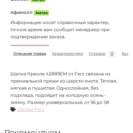
Афимолл
Завтра
Информация носит справочный характер,
точное время вам сообщит менеджер при
подтверждении заказа.
0
Описание товара
Характеристики
Отзывов
Вопр
Шапка Креола 42889EM от Ferz связана из
премиальной пряжи из шерсти енота. Тёплая,
мягкая и пушистая. Однослойная, без
подклада, подойдет на холодную осень -
зимму. Размер универсальный, от 56 до 58
Шапки Ferz
Рекомендуем