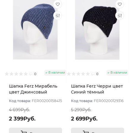
В наличии
В наличии
0
0
Шапка Ferz Мирабель
Шапка Ferz Черри цвет
цвет Джинсовый
Синий тёмный
Код товара:
FER00200158415
Код товара:
FER00200129316
4 699Руб.
5 299Руб.
2 399Руб.
2 699Руб.