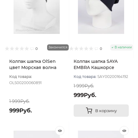
Закончился
В наличии
0
0
Колпак шапка OlSen
Колпак шапка SAYA
цвет Морская волна
EMBRA Кашкорсе
"шелк" цвет Синий
Код товара:
Код товара:
SAY00200164192
тёмный
OLS00200060891
1 999Руб.
999Руб.
1 999Руб.
999Руб.
В корзину