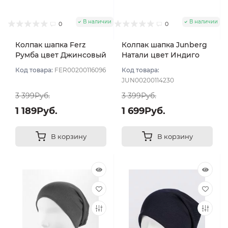
В наличии
В наличии
0
0
Колпак шапка Ferz
Колпак шапка Junberg
Румба цвет Джинсовый
Натали цвет Индиго
Код товара:
FER00200116096
Код товара:
JUN00200114230
3 399Руб.
3 399Руб.
1 189Руб.
1 699Руб.
В корзину
В корзину