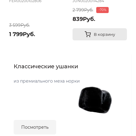
FER00200102806
JUN00200114284
2 799Руб.
-70%
839Руб.
3 599Руб.
1 799Руб.
В корзину
Классические ушанки
из премиального меха норки
Посмотреть