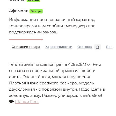
Афимолл
Завтра
Информация носит справочный характер,
точное время вам сообщит менеджер при
подтверждении заказа.
0
Описание товара
Характеристики
Отзывов
Вопр
Тёплая зимняя шапка Гретта 42852EM от Ferz
связана из премиальной пряжи из шерсти
енота. Очень тёплая, мягкая и пушистая.
Плотная вязка среднего размера, модель
двухслойная - с подвязом внутри. Подойдёт на
холодную зиму. Размер универсальный, 56-59
Шапки Ferz