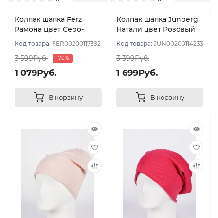
Колпак шапка Ferz
Колпак шапка Junberg
Рамона цвет Серо-
Натали цвет Розовый
розовый
пудровый
Код товара:
FER00200117392
Код товара:
JUN00200114233
3 599Руб.
3 399Руб.
-70%
1 079Руб.
1 699Руб.
В корзину
В корзину