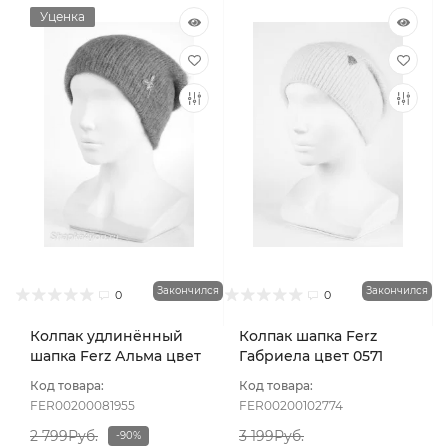
Уценка
Закончился
Закончился
0
0
Колпак удлинённый
Колпак шапка Ferz
шапка Ferz Альма цвет
Габриела цвет 0571
Коралловый
розовый св
Код товара:
Код товара:
FER00200081955
FER00200102774
2 799Руб.
3 199Руб.
-90%