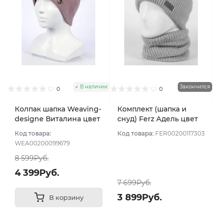
В наличии
Закончился
0
0
Колпак шапка Weaving-
Комплект (шапка и
designe Виталина цвет
снуд) Ferz Адель цвет
Пудровый
Пудровый
Код товара:
Код товара:
FER00200117303
WEA00200099679
8 599Руб.
4 399Руб.
7 699Руб.
3 899Руб.
В корзину