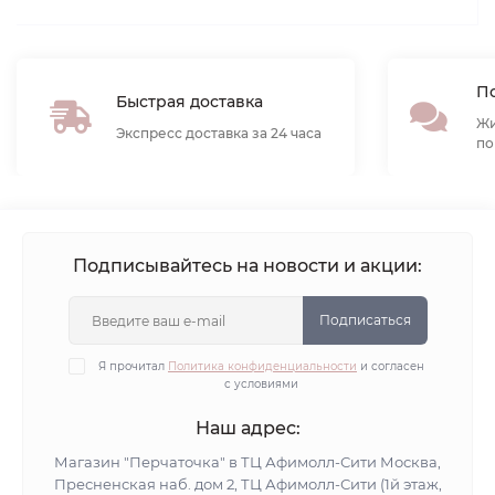
По
Быстрая доставка
Жи
Экспресс доставка за 24 часа
по
Подписывайтесь на новости и акции:
Подписаться
Я прочитал
Политика конфиденциальности
и согласен
с условиями
Наш адрес:
Магазин "Перчаточка" в ТЦ Афимолл-Сити Москва,
Пресненская наб. дом 2, ТЦ Афимолл-Сити (1й этаж,