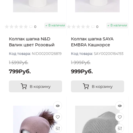
В наличии
В наличии
0
0
Колпак шапка N&D
Колпак шапка SAYA
Валик цвет Розовый
EMBRA Кашкорсе
пудровый светлый
"шелк" цвет Фуксия
Код товара:
NID00200126819
Код товара:
SAY00200164193
1 599Руб.
1 999Руб.
799Руб.
999Руб.
В корзину
В корзину