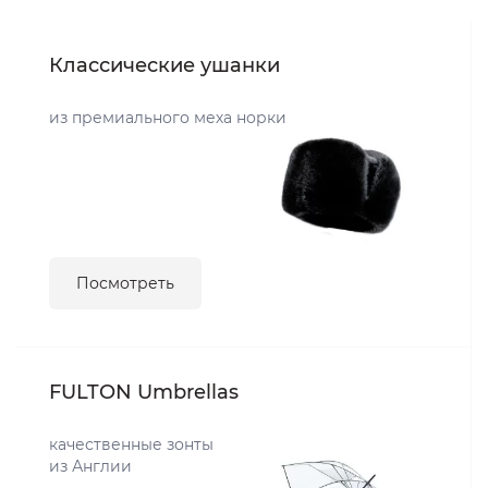
Классические ушанки
из премиального меха норки
Посмотреть
FULTON Umbrellas
качественные зонты
из Англии