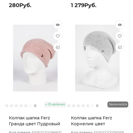
280Руб.
1 279Руб.
В наличии
Закончился
0
0
Колпак шапка Ferz
Колпак шапка Ferz
Гранда цвет Пудровый
Корнелия цвет
Розовый светлый
Код товара:
FER00200166631
Код товара:
FER00200116069