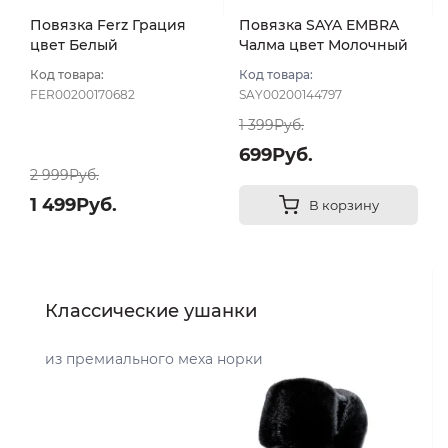
Повязка Ferz Грация
Повязка SAYA EMBRA
цвет Белый
Чалма цвет Молочный
Код товара:
Код товара:
FER00200170682
SAY00200144797
1 399Руб.
699Руб.
2 999Руб.
1 499Руб.
В корзину
Классические ушанки
из премиального меха норки