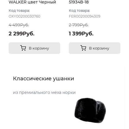
WALKER цвет Черный
51934B-18
Код товара:
Код товара:
OXY00200030760
FER00200094309
4 499Руб.
2 799Руб.
2 299Руб.
1 399Руб.
В корзину
В корзину
Классические ушанки
из премиального меха норки