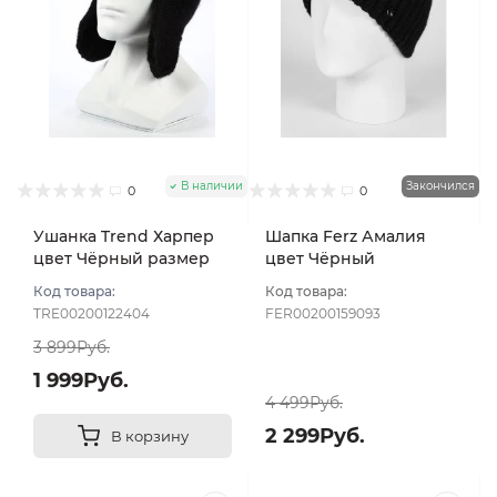
В наличии
Закончился
0
0
Ушанка Trend Харпер
Шапка Ferz Амалия
цвет Чёрный размер
цвет Чёрный
UNI
Код товара:
Код товара:
TRE00200122404
FER00200159093
3 899Руб.
1 999Руб.
4 499Руб.
2 299Руб.
В корзину