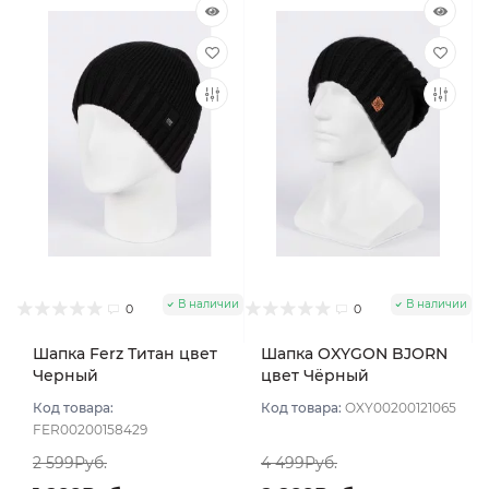
В наличии
В наличии
0
0
Шапка Ferz Титан цвет
Шапка OXYGON BJORN
Черный
цвет Чёрный
Код товара:
Код товара:
OXY00200121065
FER00200158429
2 599Руб.
4 499Руб.