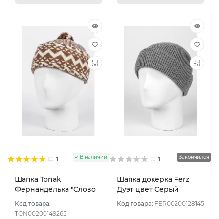
В наличии
Закончился
1
1
Шапка Tonak
Шапка докерка Ferz
Фернанделька "Слово
Дуэт цвет Серый
пацана" цвет Зигзаг
Код товара:
Код товара:
FER00200128145
бежевый/бел
TON00200149265