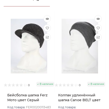
В наличии
В наличии
0
0
Бейсболка шапка Ferz
Колпак удлинённый
Мото цвет Серый
шапка Canoe BELT цвет
темный
Серый темный
Код товара:
FER00200113483
Код товара: