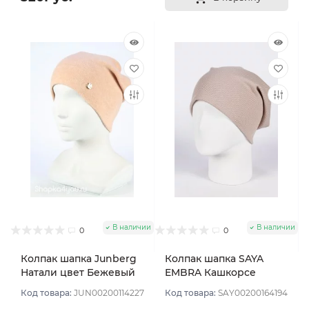
В наличии
В наличии
0
0
Колпак шапка Junberg
Колпак шапка SAYA
Натали цвет Бежевый
EMBRA Кашкорсе
персик
"шелк" цвет Бежевый
Код товара:
JUN00200114227
Код товара:
SAY00200164194
пеп св