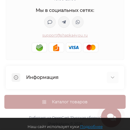
Мы в социальных сетях:
support@shapka4you.ru
Информация
О Shapka4you
Доставка, оплата и бонусные баллы
Каталог товаров
Гарантия возврата
Политика конфиденциальности
Работает на
OpenCart "Русская сборка"
Shapka4you © 2026
Контакты
Наш сайт использует куки
Подробнее