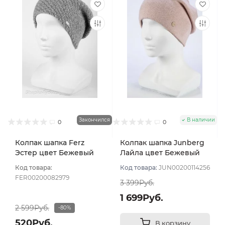
Закончился
В наличии
0
0
Колпак шапка Ferz
Колпак шапка Junberg
Эстер цвет Бежевый
Лайла цвет Бежевый
тёмный
Код товара:
Код товара:
JUN00200114256
FER00200082979
3 399Руб.
1 699Руб.
2 599Руб.
-80%
520Руб.
В корзину