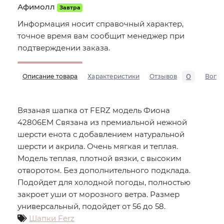
Афимолл
Завтра
Информация носит справочный характер,
точное время вам сообщит менеджер при
подтверждении заказа.
0
Описание товара
Характеристики
Отзывов
Вопр
Вязаная шапка от FERZ модель Фиона
42806EM Связана из премиальной нежной
шерсти енота с добавлением натуральной
шерсти и акрила. Очень мягкая и теплая.
Модель теплая, плотной вязки, с высоким
отворотом. Без дополнительного подклада.
Подойдет для холодной погоды, полностью
закроет уши от морозного ветра. Размер
универсальный, подойдет от 56 до 58.
Шапки Ferz