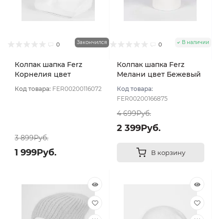
Закончился
В наличии
0
0
Колпак шапка Ferz
Колпак шапка Ferz
Корнелия цвет
Мелани цвет Бежевый
Пудровый
светлый
Код товара:
FER00200116072
Код товара:
FER00200166875
4 699Руб.
2 399Руб.
3 899Руб.
1 999Руб.
В корзину