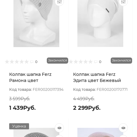
Закончился
Закончился
0
0
Колпак шапка Ferz
Колпак шапка Ferz
Рамона цвет
Эдита цвет Бежевый
Персиковый
светлый
Код товара:
FER00200117394
Код товара:
FER00200170771
3 599Руб.
4 499Руб.
1 439Руб.
2 299Руб.
Уценка