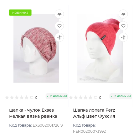
новинка
В наличии
В наличии
0
0
шапка - чулок Exses
Шапка лопата Ferz
мелкая вязка рванка
Альф цвет Фуксия
меланж тонкая цвет
Код товара:
EXS00200172619
Код товара:
Розовый
FER00200073992