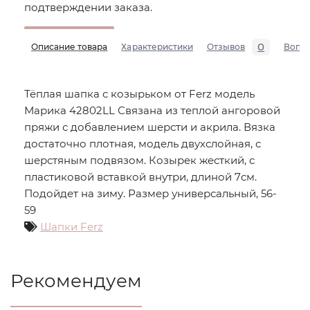
подтверждении заказа.
0
Описание товара
Характеристики
Отзывов
Вопр
Тёплая шапка с козырьком от Ferz модель
Марика 42802LL Связана из теплой ангоровой
пряжи с добавлением шерсти и акрила. Вязка
достаточно плотная, модель двухслойная, с
шерстяным подвязом. Козырек жесткий, с
пластиковой вставкой внутри, длиной 7см.
Подойдет на зиму. Размер универсальный, 56-
59
Шапки Ferz
Рекомендуем