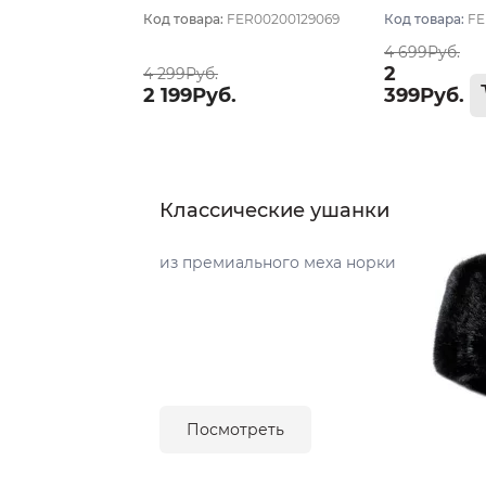
Код товара:
FER00200129069
Код товара:
FE
4 699Руб.
2
4 299Руб.
2 199Руб.
399Руб.
Классические ушанки
из премиального меха норки
Посмотреть