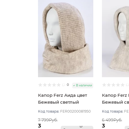
0
В наличии
Капор Ferz Аида цвет
Капор Ferz 
Бежевый светлый
Бежевый с
Код товара:
FER00200081950
Код товара:
FE
7 799Руб.
6 499Руб.
3
3
В