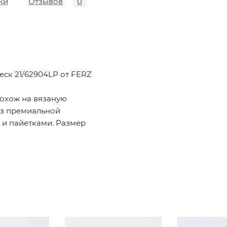
ки
Отзывов
0
еск 21/62904LP от FERZ
похож на вязаную
из премиальной
 и пайетками. Размер