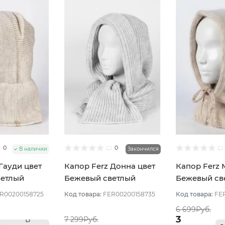
0
0
В наличии
Закончился
Гауди цвет
Капор Ferz Донна цвет
Капор Ferz 
ветлый
Бежевый светлый
Бежевый св
R00200158725
Код товара:
FER00200158735
Код товара:
FE
6 699Руб.
3
В
7 299Руб.