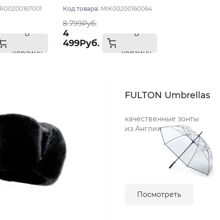
R00200167001
Код товара:
MIK00200160064
8 799Руб.
4
В
В
499Руб.
корзину
корзину
FULTON Umbrellas
качественные зонты
из Англии
Посмотреть