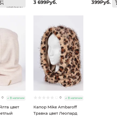
3 699Руб.
399Руб.
корзину
0
0
В наличии
В наличии
Ялта цвет
Капор Mike Ambaroff
ветлый
Травка цвет Леопард