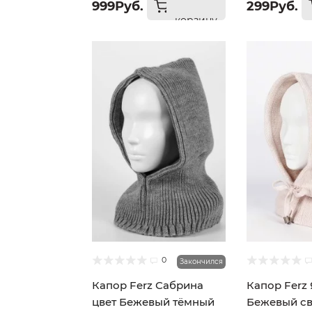
999Руб.
299Руб.
корзину
0
Закончился
Капор Ferz Сабрина
Капор Ferz 
цвет Бежевый тёмный
Бежевый с