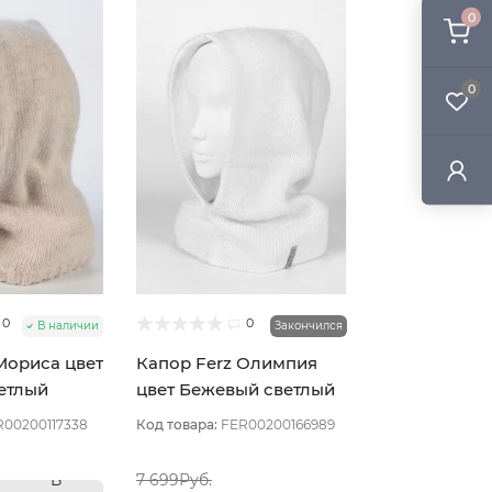
0
0
0
0
В наличии
Закончился
Мориса цвет
Капор Ferz Олимпия
етлый
цвет Бежевый светлый
R00200117338
Код товара:
FER00200166989
В
7 699Руб.