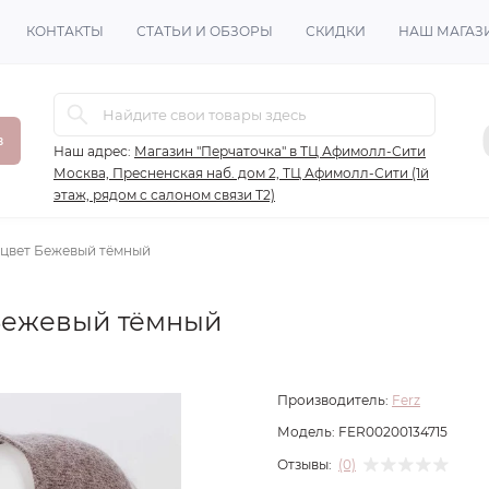
КОНТАКТЫ
СТАТЬИ И ОБЗОРЫ
СКИДКИ
НАШ МАГАЗ
в
Наш адрес:
Магазин "Перчаточка" в ТЦ Афимолл-Сити
Москва, Пресненская наб. дом 2, ТЦ Афимолл-Сити (1й
этаж, рядом с салоном связи Т2)
 цвет Бежевый тёмный
 Бежевый тёмный
Производитель:
Ferz
Модель:
FER00200134715
Отзывы:
(0)