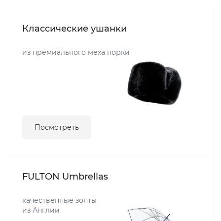
Классические ушанки
из премиального меха норки
Посмотреть
FULTON Umbrellas
качественные зонты
из Англии