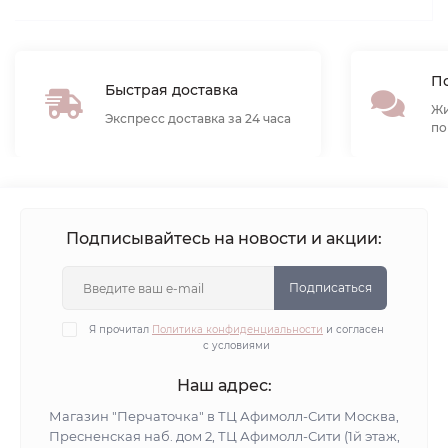
По
Быстрая доставка
Жи
Экспресс доставка за 24 часа
по
Подписывайтесь на новости и акции:
Подписаться
Я прочитал
Политика конфиденциальности
и согласен
с условиями
Наш адрес:
Магазин "Перчаточка" в ТЦ Афимолл-Сити Москва,
Пресненская наб. дом 2, ТЦ Афимолл-Сити (1й этаж,