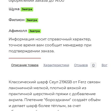
оформлении заказа до 14:00
Щука
Завтра
Филион
Завтра
Афимолл
Завтра
Информация носит справочный характер,
точное время вам сообщит менеджер при
подтверждении заказа.
0
Описание товара
Характеристики
Отзывов
Вопр
Классический шарф Сеул 21965B от Ferz связан
лаконичной мелкой, плотной вязкой из
практичной шерстяной пряжи с добавление
акрила. Плетение "бороздками" создаёт объём
и делает шарф более тёплым, за счет