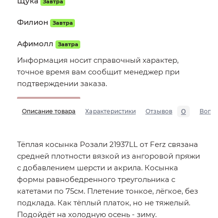
Щука
Завтра
Филион
Завтра
Афимолл
Завтра
Информация носит справочный характер,
точное время вам сообщит менеджер при
подтверждении заказа.
0
Описание товара
Характеристики
Отзывов
Вопр
Тёплая косынка Розали 21937LL от Ferz связана
средней плотности вязкой из ангоровой пряжи
с добавлением шерсти и акрила. Косынка
формы равнобедренного треугольника с
катетами по 75см. Плетение тонкое, лёгкое, без
подклада. Как тёплый платок, но не тяжелый.
Подойдёт на холодную осень - зиму.