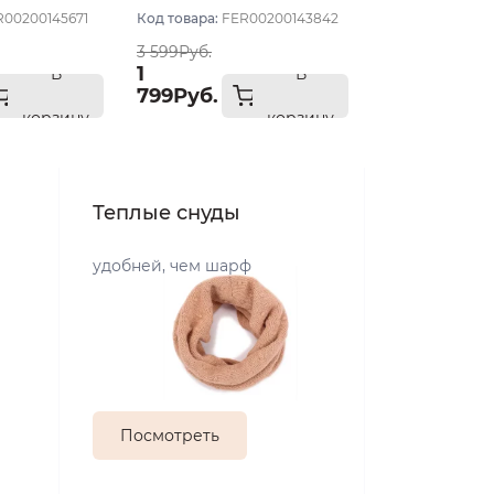
R00200145671
Код товара:
FER00200143842
3 599Руб.
1
В
В
799Руб.
корзину
корзину
Теплые снуды
удобней, чем шарф
Посмотреть