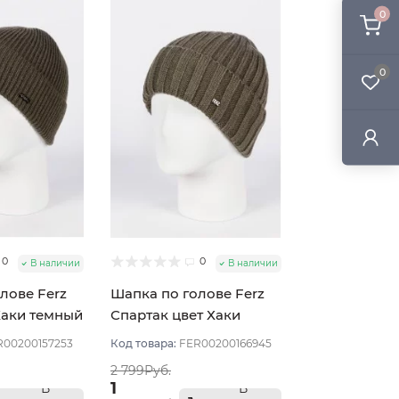
0
0
0
0
В наличии
В наличии
лове Ferz
Шапка по голове Ferz
Хаки темный
Спартак цвет Хаки
темный
R00200157253
Код товара:
FER00200166945
2 799Руб.
1
В
В