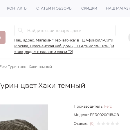
КОНТАКТЫ
СТАТЬИ И ОБЗОРЫ
СКИДКИ
НАШ МАГАЗ
в
Наш адрес:
Магазин "Перчаточка" в ТЦ Афимолл-Сити
Москва, Пресненская наб. дом 2, ТЦ Афимолл-Сити (1й
этаж, рядом с салоном связи Т2)
Ferz Турин цвет Хаки темный
Турин цвет Хаки темный
Производитель:
Ferz
Модель:
FER00200118418
Отзывы:
(0)