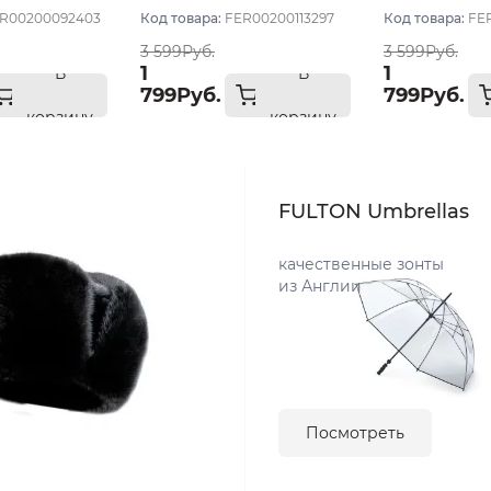
темный
R00200092403
Код товара:
FER00200113297
Код товара:
FE
3 599Руб.
3 599Руб.
1
1
В
В
799Руб.
799Руб.
корзину
корзину
FULTON Umbrellas
качественные зонты
из Англии
Посмотреть