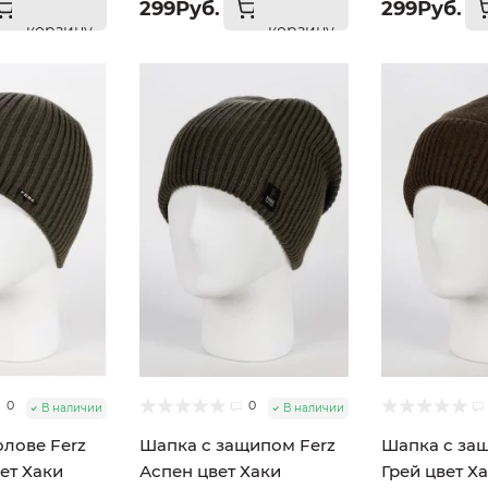
299Руб.
299Руб.
корзину
корзину
0
0
В наличии
В наличии
олове Ferz
Шапка с защипом Ferz
Шапка с за
ет Хаки
Аспен цвет Хаки
Грей цвет Х