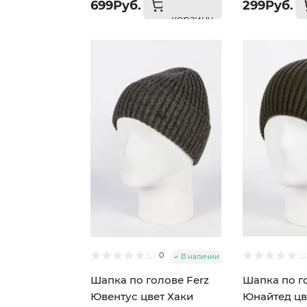
699Руб.
299Руб.
корзину
0
В наличии
Шапка по голове Ferz
Шапка по г
Ювентус цвет Хаки
Юнайтед цв