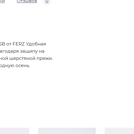
ки
Отзывов
0
6B от FERZ Удобная
агодаря защипу на
нной шерстяной пряжи.
одную осень.