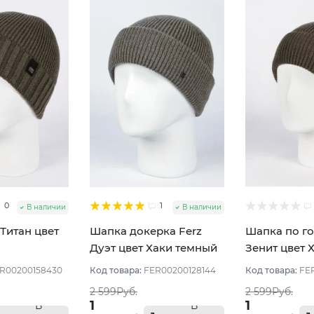
0
1
В наличии
В наличии
Титан цвет
Шапка докерка Ferz
Шапка по го
Дуэт цвет Хаки темный
Зенит цвет 
R00200158430
Код товара:
FER00200128144
Код товара:
FE
2 599Руб.
2 599Руб.
1
1
В
В