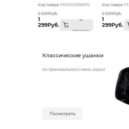
темный
темный
Код товара:
FER00200166972
Код товара:
FE
2 599Руб.
2 599Руб.
1
1
В
299Руб.
299Руб.
корзину
Классические ушанки
из премиального меха норки
Посмотреть