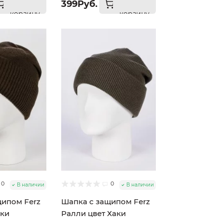
399Руб.
корзину
корзину
0
0
В наличии
В наличии
щипом Ferz
Шапка с защипом Ferz
аки
Ралли цвет Хаки