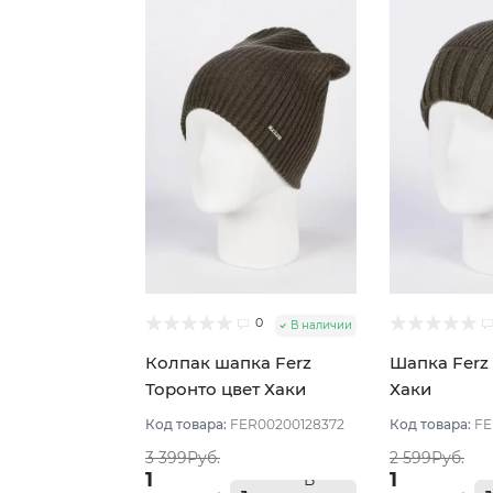
0
В наличии
Колпак шапка Ferz
Шапка Ferz 
Торонто цвет Хаки
Хаки
темный
Код товара:
FER00200128372
Код товара:
FE
3 399Руб.
2 599Руб.
1
1
В