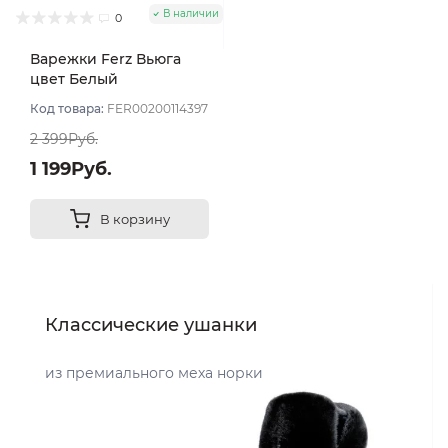
В наличии
0
Варежки Ferz Вьюга
цвет Белый
Код товара:
FER00200114397
2 399Руб.
1 199Руб.
В корзину
Классические ушанки
из премиального меха норки