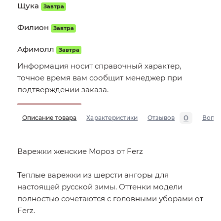
Щука
Завтра
Филион
Завтра
Афимолл
Завтра
Информация носит справочный характер,
точное время вам сообщит менеджер при
подтверждении заказа.
0
Описание товара
Характеристики
Отзывов
Вопр
Варежки женские Мороз от Ferz
Теплые варежки из шерсти ангоры для
настоящей русской зимы. Оттенки модели
полностью сочетаются с головными уборами от
Ferz.