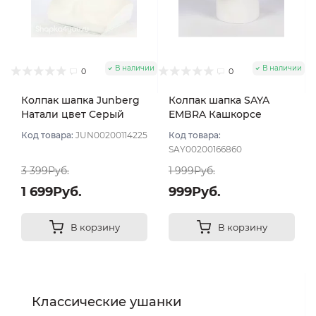
В наличии
В наличии
0
0
Колпак шапка Junberg
Колпак шапка SAYA
Натали цвет Серый
EMBRA Кашкорсе
меланж
"шелк" цвет Серый оч
Код товара:
JUN00200114225
Код товара:
светлый мел
SAY00200166860
3 399Руб.
1 999Руб.
1 699Руб.
999Руб.
В корзину
В корзину
Классические ушанки