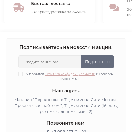
По
Быстрая доставка
Жи
Экспресс доставка за 24 часа
по
Подписывайтесь на новости и акции:
Подписаться
Я прочитал
Политика конфиденциальности
и согласен
с условиями
Наш адрес:
Магазин "Перчаточка" в ТЦ Афимолл-Сити Москва,
Пресненская наб. дом 2, ТЦ Афимолл-Сити (1й этаж,
рядом с салоном связи Т2)
Позвоните нам: