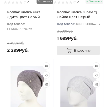
Закончился
В наличии
0
0
Колпак шапка Ferz
Колпак шапка Junberg
Эдита цвет Серый
Лайла цвет Серый
темный
Код товара:
Код товара:
JUN00200114253
FER00200170766
3 399Руб.
1 699Руб.
4 499Руб.
2 299Руб.
В корзину