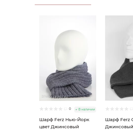
0
В наличии
Шарф Ferz Нью-Йорк
Шарф Ferz 
цвет Джинсовый
Джинсовы