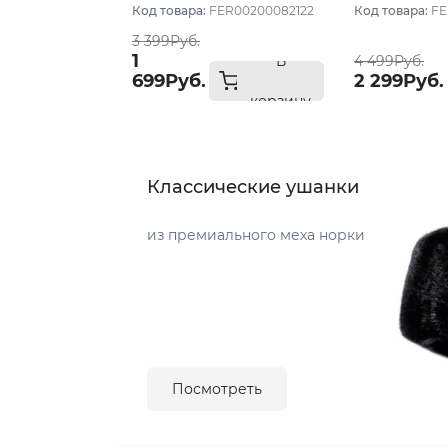
Код товара:
FER00200082122
Код товара:
FE
3 399Руб.
1
В
4 499Руб.
699Руб.
2 299Руб.
корзину
Классические ушанки
из премиального меха норки
Посмотреть