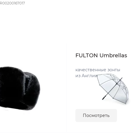
R00200167017
FULTON Umbrellas
качественные зонты
из Англии
Посмотреть