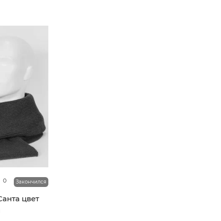
0
Закончился
Санта цвет
й