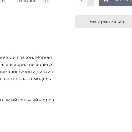
ки
Отзывов
0
Быстрый заказ
очной вязкой. Мягкая
пака и акрил не колется
нималистичный дизайн,
 шарфа делают модель
в самый сильный мороз.