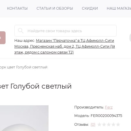
КОНТАКТЫ
СТАТЬИ И ОБЗОРЫ
СКИДКИ
НАШ МАГАЗ
в
Наш адрес:
Магазин "Перчаточка" в ТЦ Афимолл-Сити
Москва, Пресненская наб. дом 2, ТЦ Афимолл-Сити (1й
этаж, рядом с салоном связи Т2)
рк цвет Голубой светлый
ет Голубой светлый
Производитель:
Ferz
Модель:
FER00200094375
Отзывы:
(0)