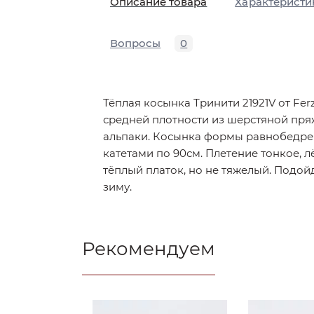
Описание товара
Характеристи
Вопросы
0
Тёплая косынка Тринити 21921V от Fer
средней плотности из шерстяной пря
альпаки. Косынка формы равнобедрен
катетами по 90см. Плетение тонкое, л
тёплый платок, но не тяжелый. Подой
зиму.
Рекомендуем