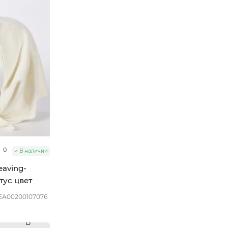
0
В наличии
aving-
тус цвет
A00200107076
В