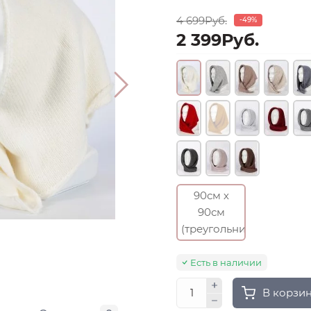
4 699Руб.
-49%
2 399Руб.
90см х
90см
(треугольник)
Есть в наличии
В корзи