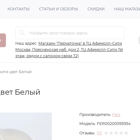
КОНТАКТЫ
СТАТЬИ И ОБЗОРЫ
СКИДКИ
НАШ МАГАЗ
в
Наш адрес:
Магазин "Перчаточка" в ТЦ Афимолл-Сити
Москва, Пресненская наб. дом 2, ТЦ Афимолл-Сити (1й
этаж, рядом с салоном связи Т2)
нити цвет Белый
цвет Белый
Производитель:
Ferz
Модель:
FER00200093934
Отзывы:
(0)