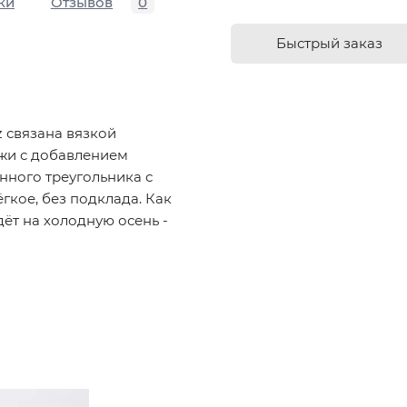
ки
Отзывов
0
Быстрый заказ
z связана вязкой
жи с добавлением
ного треугольника с
ёгкое, без подклада. Как
дёт на холодную осень -