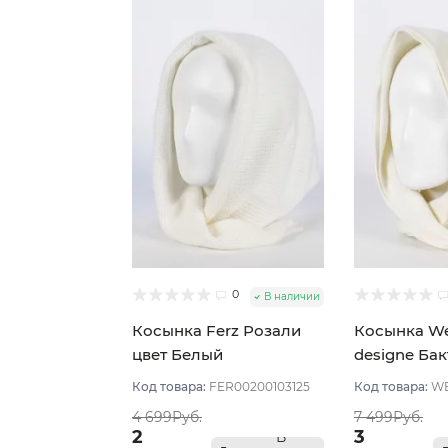
0
В наличии
Косынка Ferz Розали
Косынка We
цвет Белый
designe Бак
Молочный
Код товара:
FER00200103125
Код товара:
WE
4 699Руб.
7 499Руб.
2
3
В