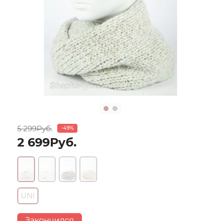
5 299Руб.
-49%
2 699Руб.
UNI
Закончился