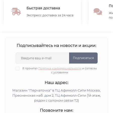
По
Быстрая доставка
Жи
Экспресс доставка за 24 часа
по
Подписывайтесь на новости и акции:
Подписаться
Я прочитал
Политика конфиденциальности
и согласен
с условиями
Наш адрес:
Магазин "Перчаточка" в ТЦ Афимолл-Сити Москва,
Пресненская наб. дом 2, ТЦ Афимолл-Сити (1й этаж,
рядом с салоном связи Т2)
Позвоните нам: