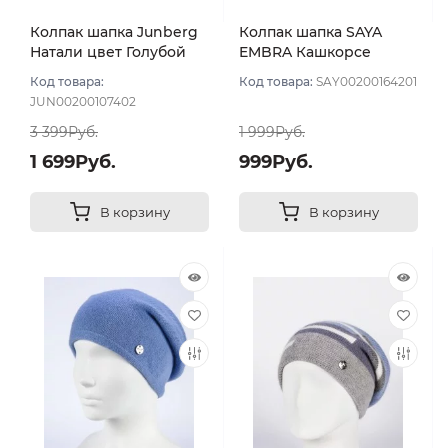
Колпак шапка Junberg
Колпак шапка SAYA
Натали цвет Голубой
EMBRA Кашкорсе
светлый
"шелк" цвет Серо-
Код товара:
Код товара:
SAY00200164201
голубой
JUN00200107402
3 399Руб.
1 999Руб.
1 699Руб.
999Руб.
В корзину
В корзину