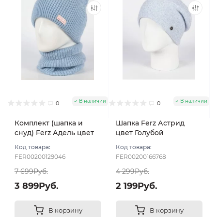
В наличии
В наличии
0
0
Комплект (шапка и
Шапка Ferz Астрид
снуд) Ferz Адель цвет
цвет Голубой
Голубой
Код товара:
Код товара:
FER00200129046
FER00200166768
7 699Руб.
4 299Руб.
3 899Руб.
2 199Руб.
В корзину
В корзину