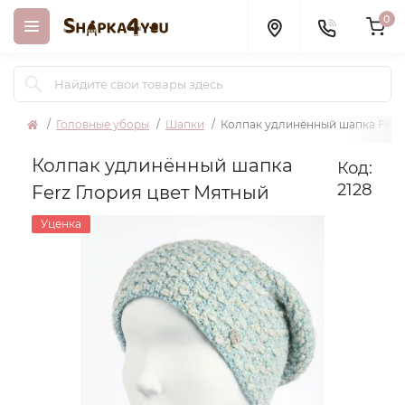
0
Головные уборы
Шапки
Колпак удлинённый шапка Ferz
Колпак удлинённый шапка
Код:
2128
Ferz Глория цвет Мятный
Уценка