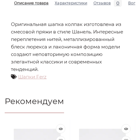
0
Описание товара
Характеристики
Отзывов
Вопр
Оригинальная шапка колпак изготовлена из
смесовой пряжи в стиле Шанель. Интересные
переплетения нитей, металлизированный
блеск люрекса и лаконичная форма модели
создают неповторимую композицию
элегантной классики и современных
тенденций.
Шапки Ferz
Рекомендуем