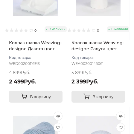
В наличии
В наличии
0
0
Колпак шапка Weaving-
Колпак шапка Weaving-
designe Дакота цвет
designe Радуга цвет
Голубой
Голубой
Код товара:
Код товара:
WED00200116913
WEA00200145061
4 899Руб.
5 899Руб.
2 499Руб.
2 399Руб.
В корзину
В корзину