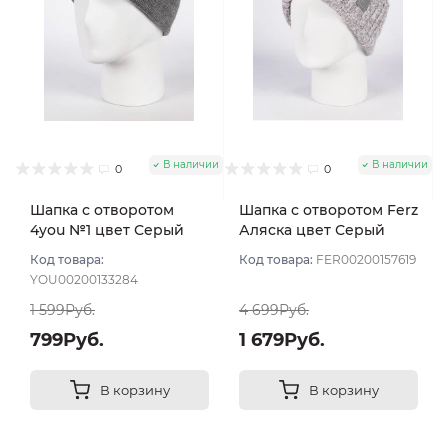
В наличии
В наличии
0
0
Шапка с отворотом
Шапка с отворотом Ferz
4you №1 цвет Серый
Аляска цвет Серый
меланж
светлый
Код товара:
Код товара:
FER00200157619
YOU00200133284
1 599Руб.
4 699Руб.
799Руб.
1 679Руб.
В корзину
В корзину