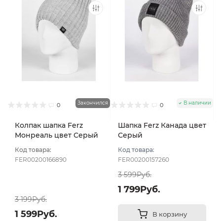
Закончился
В наличии
0
0
Колпак шапка Ferz
Шапка Ferz Канада цвет
Монреаль цвет Серый
Серый
светлый
Код товара:
Код товара:
FER00200166890
FER00200157260
3 599Руб.
1 799Руб.
3 199Руб.
1 599Руб.
В корзину