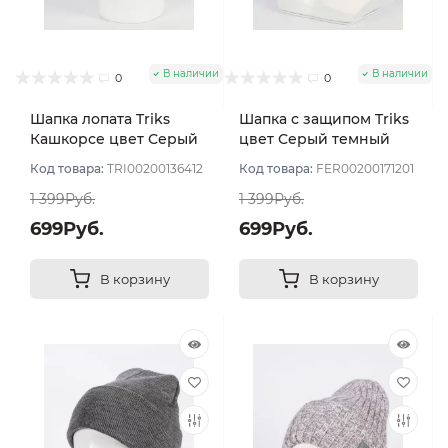
В наличии
В наличии
0
0
Шапка лопата Triks
Шапка с защипом Triks
Кашкорсе цвет Серый
цвет Серый темный
св мел
меланж
Код товара:
TRI00200136412
Код товара:
FER00200171201
1 399Руб.
1 399Руб.
699Руб.
699Руб.
В корзину
В корзину