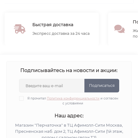
По
Быстрая доставка
Жи
Экспресс доставка за 24 часа
по
Подписывайтесь на новости и акции:
Подписаться
Я прочитал
Политика конфиденциальности
и согласен
с условиями
Наш адрес:
Магазин "Перчаточка" в ТЦ Афимолл-Сити Москва,
Пресненская наб. дом 2, ТЦ Афимолл-Сити (1й этаж,
рядом с салоном связи Т2)