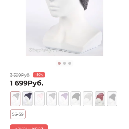
3 399Руб.
-50%
1 699Руб.
56-59
Закончился