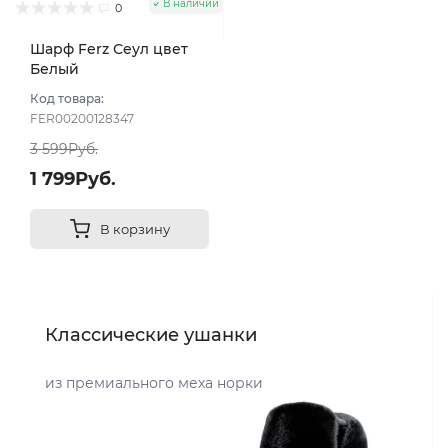
В наличии
0
Шарф Ferz Сеул цвет
Белый
Код товара:
FER00200128347
3 599Руб.
1 799Руб.
В корзину
Классические ушанки
из премиального меха норки