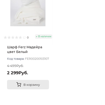
В наличии
0
Шарф Ferz Мадейра
цвет Белый
Код товара:
FER00200103107
4 499Руб.
2 299Руб.
В корзину