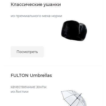
Классические ушанки
из премиального меха норки
Посмотреть
FULTON Umbrellas
качественные зонты
из Англии