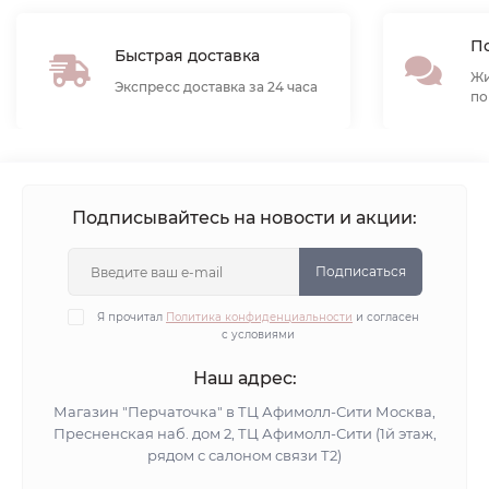
По
Быстрая доставка
Жи
Экспресс доставка за 24 часа
по
Подписывайтесь на новости и акции:
Подписаться
Я прочитал
Политика конфиденциальности
и согласен
с условиями
Наш адрес:
Магазин "Перчаточка" в ТЦ Афимолл-Сити Москва,
Пресненская наб. дом 2, ТЦ Афимолл-Сити (1й этаж,
рядом с салоном связи Т2)