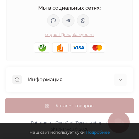
Мы в социальных сетях:
support@shapka4you.ru
Информация
О Shapka4you
Доставка, оплата и бонусные баллы
Каталог товаров
Гарантия возврата
Политика конфиденциальности
Работает на
OpenCart "Русская сборка"
Shapka4you © 2026
Контакты
Наш сайт использует куки
Подробнее