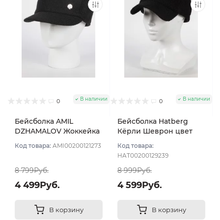
В наличии
В наличии
0
0
Бейсболка AMIL
Бейсболка Hatberg
DZHAMALOV Жоккейка
Кёрли Шеврон цвет
цвет Чёрный размер
Чёрный размер UNI
Код товара:
AMI00200121273
Код товара:
UNI
HAT00200129239
8 799Руб.
8 999Руб.
4 499Руб.
4 599Руб.
В корзину
В корзину