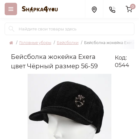
0
Головные уборы
Бейсболки
Бейсболка жокейка Exera ц
Бейсболка жокейка Exera
Код:
0544
цвет Чёрный размер 56-59