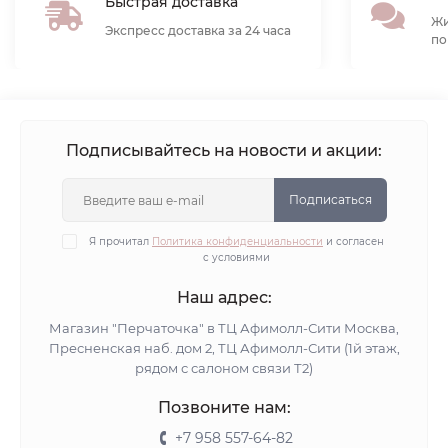
Быстрая доставка
Жи
Экспресс доставка за 24 часа
по
Подписывайтесь на новости и акции:
Подписаться
Я прочитал
Политика конфиденциальности
и согласен
с условиями
Наш адрес:
Магазин "Перчаточка" в ТЦ Афимолл-Сити Москва,
Пресненская наб. дом 2, ТЦ Афимолл-Сити (1й этаж,
рядом с салоном связи Т2)
Позвоните нам:
+7 958 557-64-82