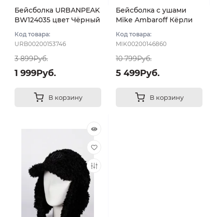
Бейсболка URBANPEAK
Бейсболка с ушами
BW124035 цвет Чёрный
Mike Ambaroff Кёрли
размер 56-58
Шеврон цвет Чёрный
Код товара:
Код товара:
размер UNI
URB00200153746
MIK00200146860
3 899Руб.
10 799Руб.
1 999Руб.
5 499Руб.
В корзину
В корзину