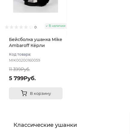
В наличии
0
Бейсболка ушанка Mike
Ambaroff Кёрли
Шеврон цвет Чёрный
Код товара:
размер 56-58
MIK00200160059
11 399Руб.
5 799Руб.
В корзину
Классические ушанки