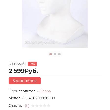
3 199Руб.
-19%
2 599Руб.
Закончился
Производитель:
Elanna
Модель:
ELA00200088609
Отзывы:
(0)