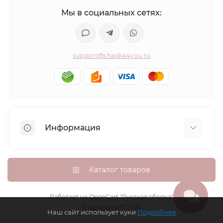
Мы в социальных сетях:
support@shapka4you.ru
Информация
О Shapka4you
Доставка, оплата и бонусные баллы
Каталог товаров
Гарантия возврата
Политика конфиденциальности
Работает на
OpenCart "Русская сборка"
Shapka4you © 2026
Контакты
Наш сайт использует куки
Подробнее