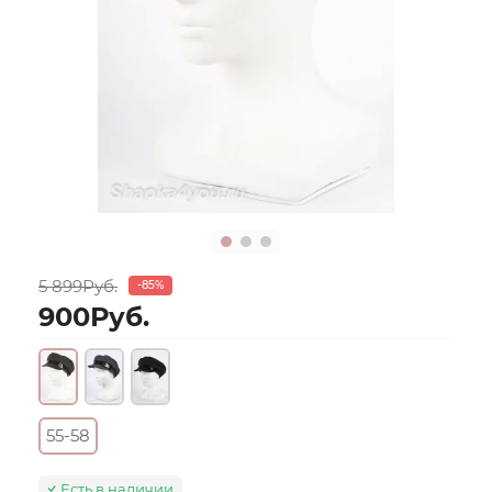
5 899Руб.
-85%
900Руб.
55-58
Есть в наличии