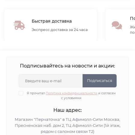
По
Быстрая доставка
Жи
Экспресс доставка за 24 часа
по
Подписывайтесь на новости и акции:
Подписаться
Я прочитал
Политика конфиденциальности
и согласен
с условиями
Наш адрес:
Магазин "Перчаточка" в ТЦ Афимолл-Сити Москва,
Пресненская наб. дом 2, ТЦ Афимолл-Сити (1й этаж,
рядом с салоном связи Т2)