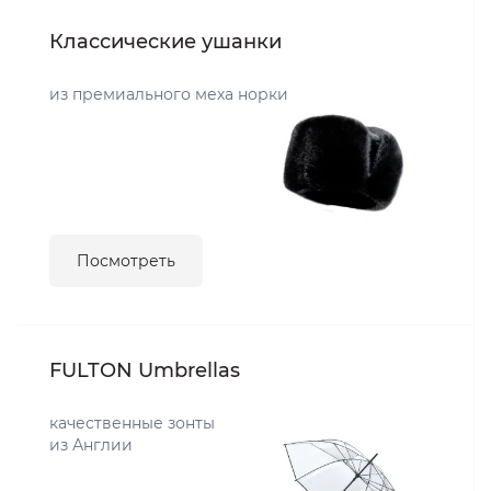
Классические ушанки
из премиального меха норки
Посмотреть
FULTON Umbrellas
качественные зонты
из Англии