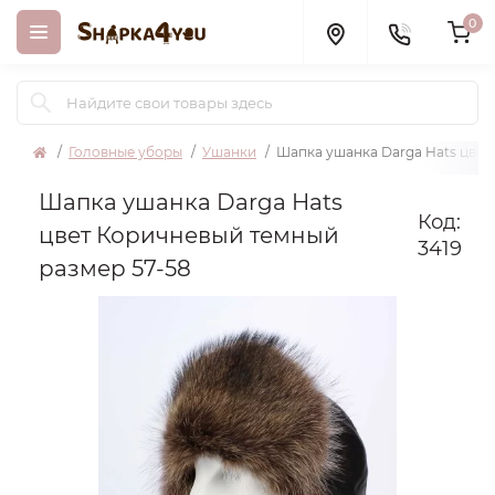
0
Головные уборы
Ушанки
Шапка ушанка Darga Hats цвет
Шапка ушанка Darga Hats
Код:
цвет Коричневый темный
3419
размер 57-58