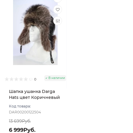
В наличии
0
Шапка ушанка Darga
Hats цвет Коричневый
темный размер 57-58
Код товара:
DAR00200122504
13 699Руб.
6 999Руб.