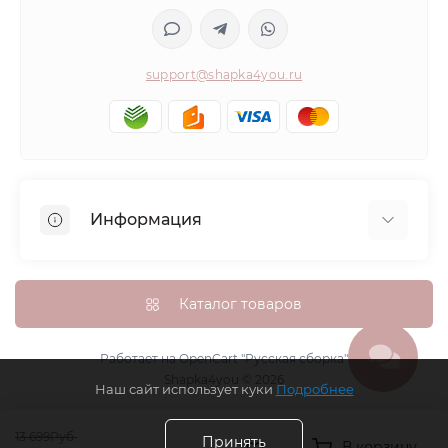
support@shapka4you.ru
Информация
О Shapka4you
Доставка, оплата и бонусные баллы
Каталог товаров
Гарантия возврата
Политика конфиденциальности
Работает на
OpenCart "Русская сборка"
Shapka4you © 2026
Контакты
Наш сайт использует куки
Подробнее
Возврат товара
13 699Руб.
Карта сайта
Принять
В корзину