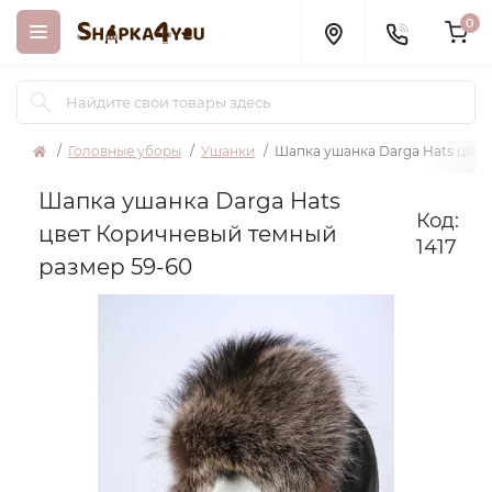
0
Головные уборы
Ушанки
Шапка ушанка Darga Hats цвет
Шапка ушанка Darga Hats
Код:
цвет Коричневый темный
1417
размер 59-60