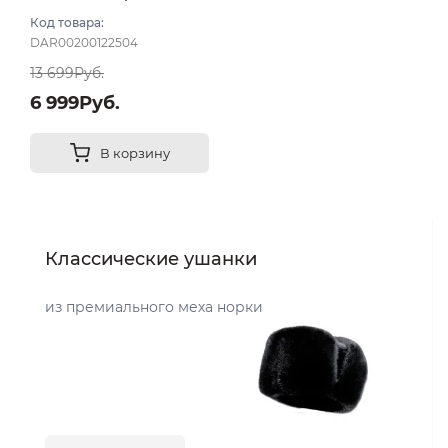
темный размер 57-58
Код товара:
DAR00200122504
13 699Руб.
6 999Руб.
В корзину
Классические ушанки
из премиального меха норки