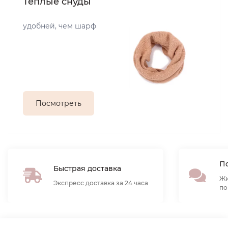
Теплые снуды
удобней, чем шарф
Посмотреть
По
Быстрая доставка
Жи
Экспресс доставка за 24 часа
по