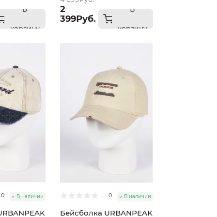
2
В
В
399Руб.
корзину
корзину
0
0
В наличии
В наличии
 URBANPEAK
Бейсболка URBANPEAK