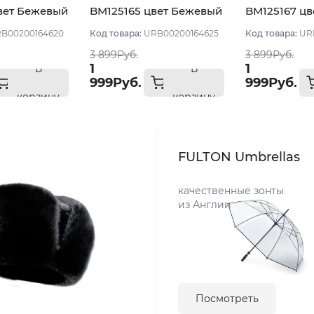
вет Бежевый
BM125165 цвет Бежевый
BM125167 ц
59
размер 57-59
размер 57-5
B00200164620
Код товара:
URB00200164625
Код товара:
UR
3 899Руб.
3 899Руб.
1
1
В
В
999Руб.
999Руб.
корзину
корзину
FULTON Umbrellas
качественные зонты
из Англии
Посмотреть