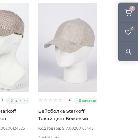
0
0
0
0
В наличии
В наличии
tarkoff
Бейсболка Starkoff
вет
Токай цвет Бежевый
змер 57
размер 56
A00200124525
Код товара:
STA00200165443
4 699Руб.