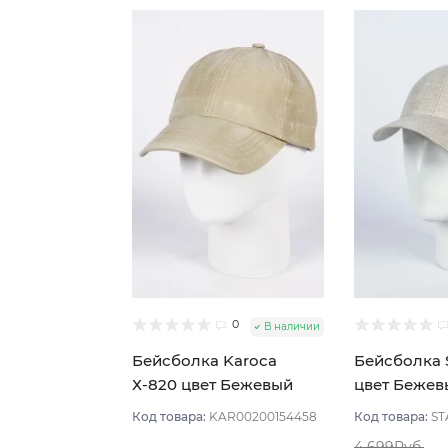
0
В наличии
Бейсболка Karoca
Бейсболка S
Х-820 цвет Бежевый
цвет Бежев
светлый размер 57-59
57
Код товара:
KAR00200154458
Код товара:
ST
4 699Руб.