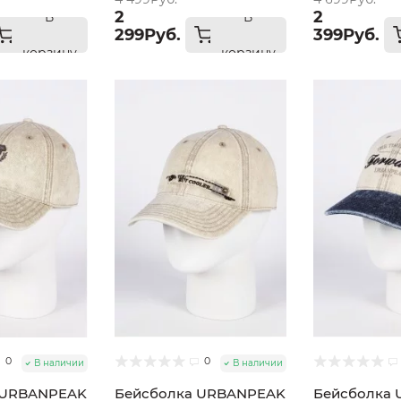
2
2
В
В
299Руб.
399Руб.
корзину
корзину
0
0
В наличии
В наличии
 URBANPEAK
Бейсболка URBANPEAK
Бейсболка