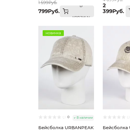
1 599Руб.
2
В
799Руб.
399Руб.
корзину
новинка
0
В наличии
Бейсболка URBANPEAK
Бейсболка