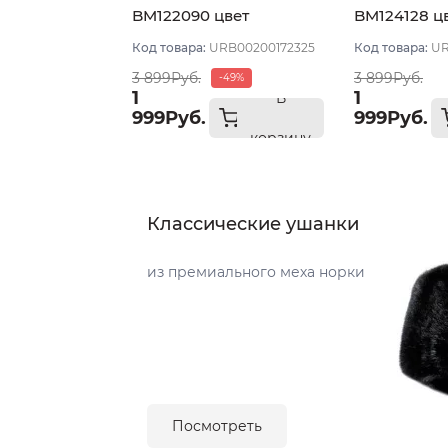
BM122090 цвет
BM124128 ц
Бежевый размер 55-56
размер 57-
Код товара:
URB00200172325
Код товара:
UR
3 899Руб.
3 899Руб.
-49%
1
1
В
999Руб.
999Руб.
корзину
Классические ушанки
из премиального меха норки
Посмотреть