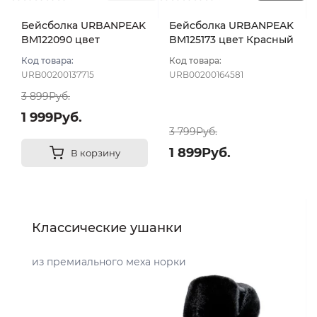
Бейсболка URBANPEAK
Бейсболка URBANPEAK
BM122090 цвет
BM125173 цвет Красный
Красный размер 55-56
размер 57-59
Код товара:
Код товара:
URB00200137715
URB00200164581
3 899Руб.
1 999Руб.
3 799Руб.
1 899Руб.
В корзину
Классические ушанки
из премиального меха норки