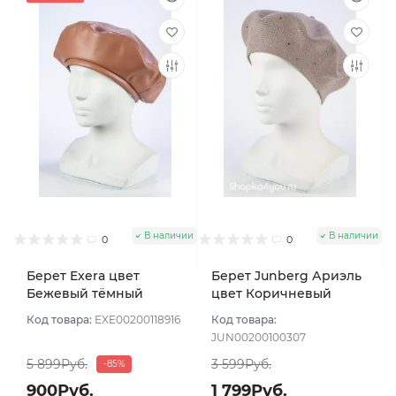
В наличии
В наличии
0
0
Берет Exera цвет
Берет Junberg Ариэль
Бежевый тёмный
цвет Коричневый
светлый
Код товара:
EXE00200118916
Код товара:
JUN00200100307
5 899Руб.
3 599Руб.
-85%
900Руб.
1 799Руб.