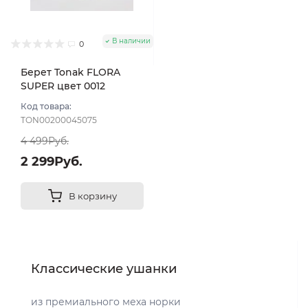
В наличии
0
Берет Tonak FLORA
SUPER цвет 0012
зеленый тем
Код товара:
TON00200045075
4 499Руб.
2 299Руб.
В корзину
Классические ушанки
из премиального меха норки