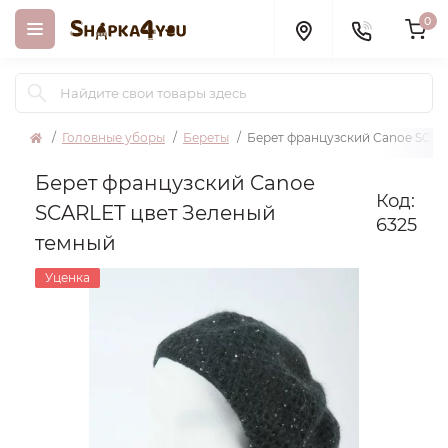
0
Головные уборы
Береты
Берет французский Canoe SCAR
Берет французский Canoe
Код:
SCARLET цвет Зеленый
6325
темный
Уценка