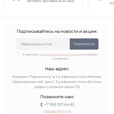
Экспресс доставка за 24 часа
по
Подписывайтесь на новости и акции:
Подписаться
Я прочитал
Политика конфиденциальности
и согласен
с условиями
Наш адрес:
Магазин "Перчаточка" в ТЦ Афимолл-Сити Москва,
Пресненская наб. дом 2, ТЦ Афимолл-Сити (1й этаж,
рядом с салоном связи Т2)
Позвоните нам:
+7 958 557-64-82
Перезвоните мне