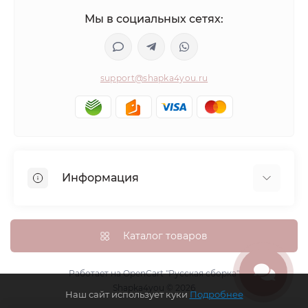
Мы в социальных сетях:
support@shapka4you.ru
Информация
О Shapka4you
Доставка, оплата и бонусные баллы
Каталог товаров
Гарантия возврата
Политика конфиденциальности
Работает на
OpenCart "Русская сборка"
Shapka4you © 2026
Контакты
Наш сайт использует куки
Подробнее