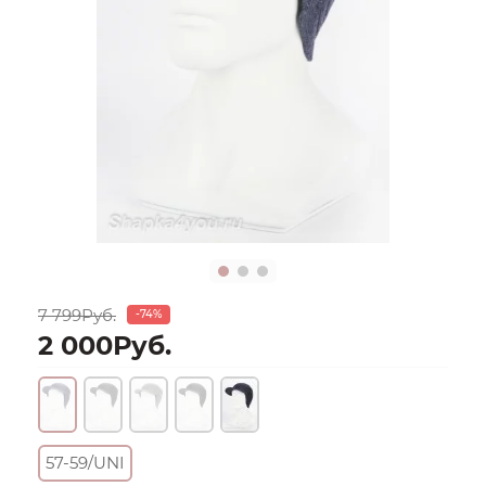
7 799Руб.
-74%
2 000Руб.
57-59/UNI