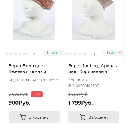
В наличии
В наличии
0
0
Берет Exera цвет
Берет Junberg Ариэль
Бежевый тёмный
цвет Коричневый
светлый
Код товара:
EXE00200118916
Код товара:
JUN00200100307
5 899Руб.
3 599Руб.
-85%
900Руб.
1 799Руб.
В корзину
В корзину