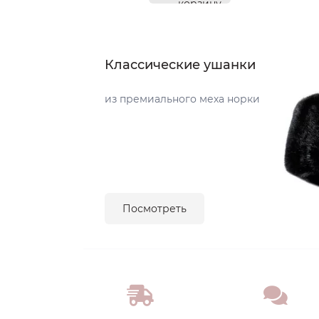
корзину
Классические ушанки
из премиального меха норки
Посмотреть