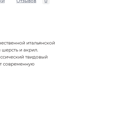
ки
Отзывов
0
чественной итальянской
 шерсть и акрил.
ассический твидовый
бит современную