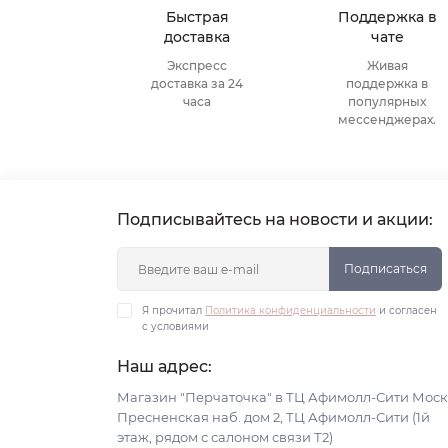
Быстрая
Поддержка в
доставка
чате
Экспресс
Живая
доставка за 24
поддержка в
часа
популярных
мессенджерах.
Подписывайтесь на новости и акции:
Подписаться
Я прочитал
Политика конфиденциальности
и согласен
с условиями
Наш адрес:
Магазин "Перчаточка" в ТЦ Афимолл-Сити Моск
Пресненская наб. дом 2, ТЦ Афимолл-Сити (1й
этаж, рядом с салоном связи Т2)