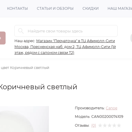
КОНТАКТЫ
СТАТЬИ И ОБЗОРЫ
СКИДКИ
НАШ МАГАЗ
в
Наш адрес:
Магазин "Перчаточка" в ТЦ Афимолл-Сити
Москва, Пресненская наб. дом 2, ТЦ Афимолл-Сити (1й
этаж, рядом с салоном связи Т2)
 цвет Коричневый светлый
 Коричневый светлый
Производитель:
Canoe
Модель:
CAN00200074109
Отзывы:
(0)