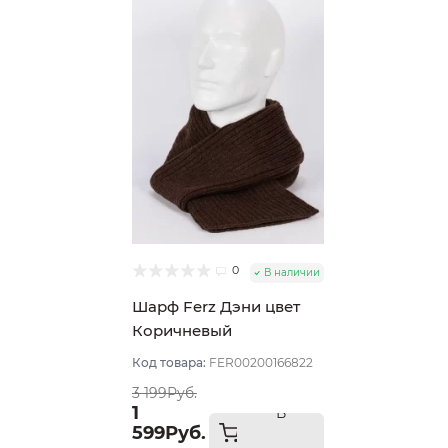
0
В наличии
Шарф Ferz Дэни цвет
Коричневый
Код товара:
FER00200166822
3 199Руб.
1
В
599Руб.