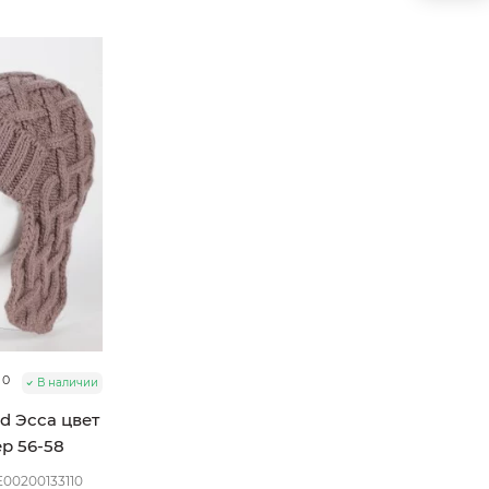
0
В наличии
d Эсса цвет
р 56-58
00200133110