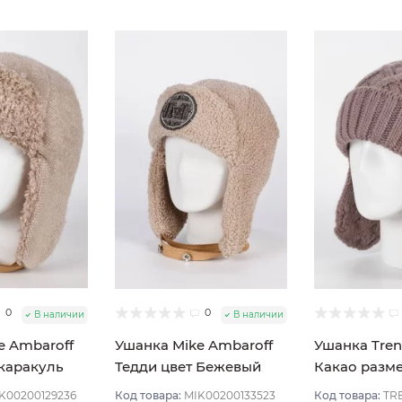
0
0
В наличии
В наличии
e Ambaroff
Ушанка Mike Ambaroff
Ушанка Tren
каракуль
Тедди цвет Бежевый
Какао разме
ый
размер 56-58
K00200129236
Код товара:
MIK00200133523
Код товара:
TRE