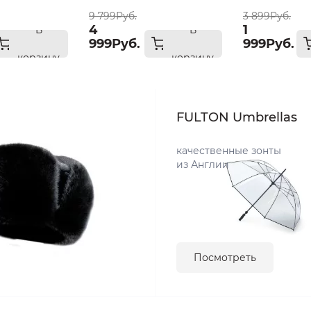
св размер
9 799Руб.
3 899Руб.
4
1
В
В
999Руб.
999Руб.
корзину
корзину
FULTON Umbrellas
качественные зонты
из Англии
Посмотреть