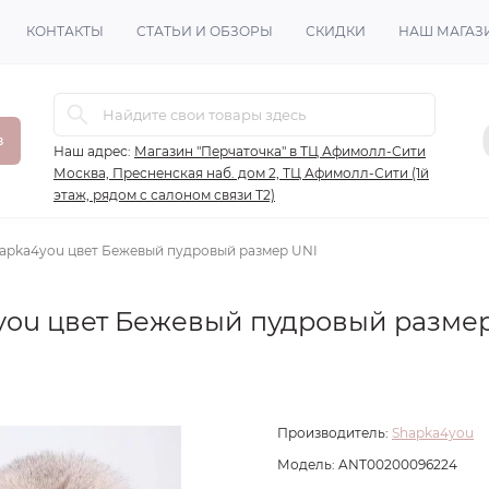
КОНТАКТЫ
СТАТЬИ И ОБЗОРЫ
СКИДКИ
НАШ МАГАЗ
в
Наш адрес:
Магазин "Перчаточка" в ТЦ Афимолл-Сити
Москва, Пресненская наб. дом 2, ТЦ Афимолл-Сити (1й
этаж, рядом с салоном связи Т2)
apka4you цвет Бежевый пудровый размер UNI
you цвет Бежевый пудровый разме
Производитель:
Shapka4you
Модель:
ANT00200096224