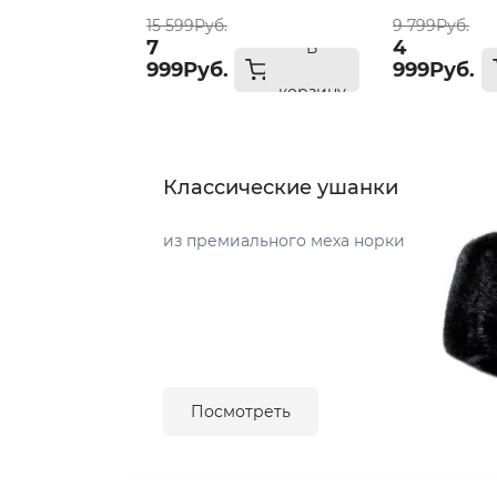
размер 57-58
пепельный 
15 599Руб.
9 799Руб.
UNI
7
4
В
999Руб.
999Руб.
корзину
Классические ушанки
из премиального меха норки
Посмотреть