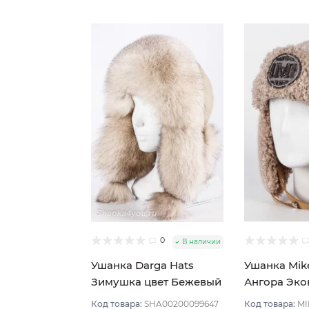
0
В наличии
Ушанка Darga Hats
Ушанка Mik
Зимушка цвет Бежевый
Ангора Эко
оч светлый вуаль
цвет Бежев
Код товара:
SHA00200099647
Код товара:
MI