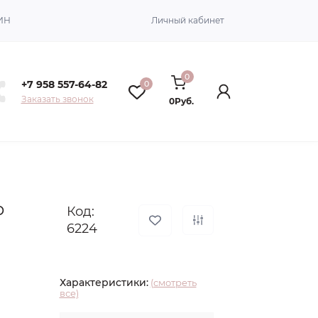
ИН
Личный кабинет
0
+7 958 557-64-82
0
Заказать звонок
0Руб.
р
Код:
6224
Характеристики:
(смотреть
все)