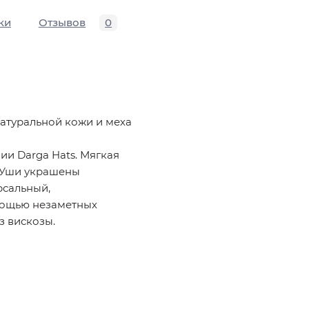
ки
Отзывов
0
атуральной кожи и меха
ии Darga Hats. Мягкая
. Уши украшены
рсальный,
мощью незаметных
з вискозы.