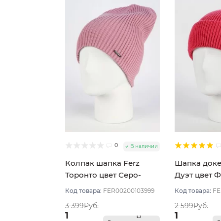
0
В наличии
Колпак шапка Ferz
Шапка доке
Торонто цвет Серо-
Дуэт цвет 
розовый
Код товара:
FER00200103999
Код товара:
FE
3 399Руб.
2 599Руб.
1
1
В