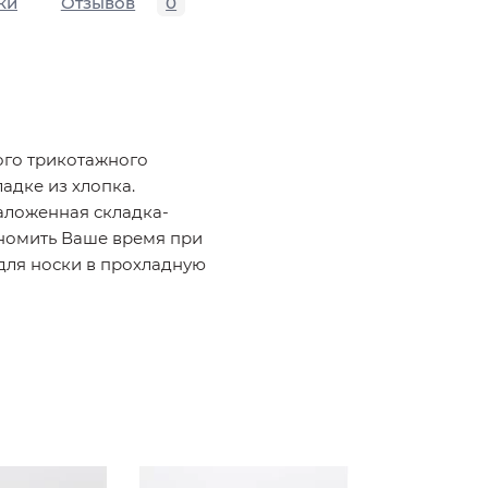
ки
Отзывов
0
ого трикотажного
адке из хлопка.
аложенная складка-
ономить Ваше время при
для носки в прохладную