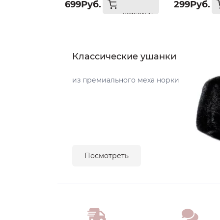
699Руб.
299Руб.
корзину
Классические ушанки
из премиального меха норки
Посмотреть