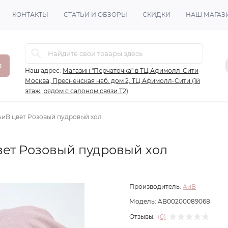
КОНТАКТЫ
СТАТЬИ И ОБЗОРЫ
СКИДКИ
НАШ МАГАЗ
в
Наш адрес:
Магазин "Перчаточка" в ТЦ Афимолл-Сити
Москва, Пресненская наб. дом 2, ТЦ Афимолл-Сити (1й
этаж, рядом с салоном связи Т2)
AиB цвет Розовый пудровый хол
вет Розовый пудровый хол
Производитель:
AиB
Модель:
AB00200089068
Отзывы:
(0)