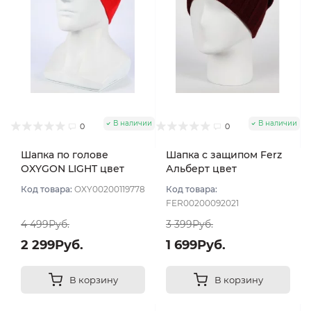
В наличии
В наличии
0
0
Шапка по голове
Шапка с защипом Ferz
OXYGON LIGHT цвет
Альберт цвет
Красный
Бордовый темный
Код товара:
OXY00200119778
Код товара:
FER00200092021
4 499Руб.
3 399Руб.
2 299Руб.
1 699Руб.
В корзину
В корзину