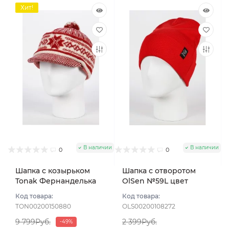
Хит!
В наличии
В наличии
0
0
Шапка с козырьком
Шапка с отворотом
Tonak Фернанделька
OlSen №59L цвет
"Слово пацана" цвет
Красный яркий
Код товара:
Код товара:
красный/бел размер
TON00200150880
OLS00200108272
56-59
9 799Руб.
2 399Руб.
-49%