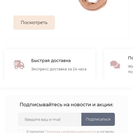
Посмотреть
По
Быстрая доставка
Жи
Экспресс доставка за 24 часа
по
Подписывайтесь на новости и акции:
Подписаться
Я прочитал
Политика конфиденциальности
и согласен