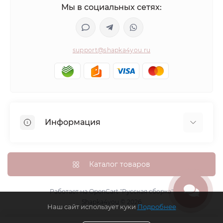
Мы в социальных сетях:
support@shapka4you.ru
Информация
О Shapka4you
Доставка, оплата и бонусные баллы
Каталог товаров
Гарантия возврата
Политика конфиденциальности
Работает на
OpenCart "Русская сборка"
Shapka4you © 2026
Контакты
Наш сайт использует куки
Подробнее
Возврат товара