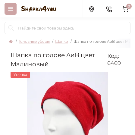
0
Головные уборы
Шапки
Шапка по голове AиB цвет Мал
Шапка по голове AиB цвет
Код:
6469
Малиновый
Уценка