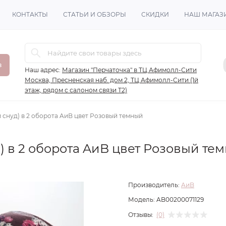
КОНТАКТЫ
СТАТЬИ И ОБЗОРЫ
СКИДКИ
НАШ МАГАЗ
в
Наш адрес:
Магазин "Перчаточка" в ТЦ Афимолл-Сити
Москва, Пресненская наб. дом 2, ТЦ Афимолл-Сити (1й
этаж, рядом с салоном связи Т2)
 снуд) в 2 оборота AиB цвет Розовый темный
) в 2 оборота AиB цвет Розовый те
Производитель:
AиB
Модель:
AB00200071129
Отзывы:
(0)