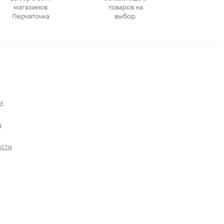
магазинов
товаров на
Перчаточка
выбор.
и
а
ости