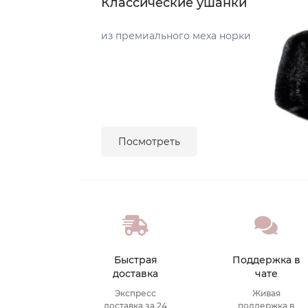
Классические ушанки
из премиального меха норки
Посмотреть
Быстрая
Поддержка в
доставка
чате
Экспресс
Живая
доставка за 24
поддержка в