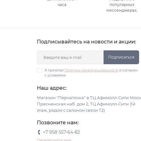
часа
популярных
мессенджерах.
Подписывайтесь на новости и акции:
Подписаться
Я прочитал
Политика конфиденциальности
и согласен
с условиями
Наш адрес:
Магазин "Перчаточка" в ТЦ Афимолл-Сити Моск
Пресненская наб. дом 2, ТЦ Афимолл-Сити (1й
этаж, рядом с салоном связи Т2)
Позвоните нам:
+7 958 557-64-82
Перезвоните мне