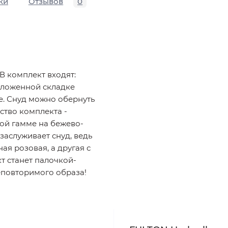
ки
Отзывов
0
В комплект входят:
аложенной складке
е. Снуд можно обернуть
ство комплекта -
ой гамме на бежево-
заслуживает снуд, ведь
ая розовая, а другая с
т станет палочкой-
еповторимого образа!