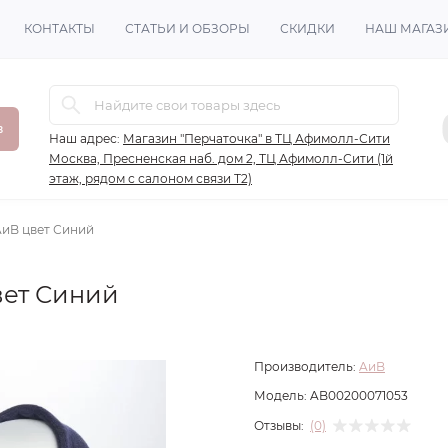
КОНТАКТЫ
СТАТЬИ И ОБЗОРЫ
СКИДКИ
НАШ МАГАЗ
в
Наш адрес:
Магазин "Перчаточка" в ТЦ Афимолл-Сити
Москва, Пресненская наб. дом 2, ТЦ Афимолл-Сити (1й
этаж, рядом с салоном связи Т2)
AиB цвет Синий
вет Синий
Производитель:
AиB
Модель:
AB00200071053
Отзывы:
(0)