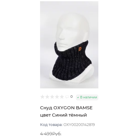
0
В наличии
Снуд OXYGON BAMSE
цвет Синий тёмный
Код товара:
OXY00200142819
4 499Руб.