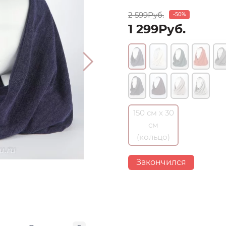
2 599Руб.
-50%
1 299Руб.
150 см х 30
см
(кольцо)
Закончился