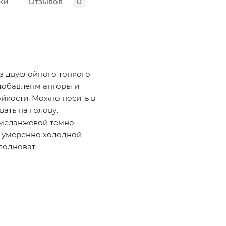
ки
Отзывов
0
з двуслойного тонкого
добавленм ангоры и
йкости. Можно носить в
вать на голову.
 меланжевой тёмно-
я умеренно холодной
лодноват.