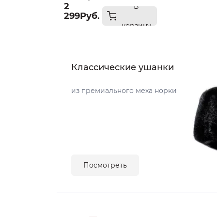
2
В
299Руб.
корзину
Классические ушанки
из премиального меха норки
Посмотреть