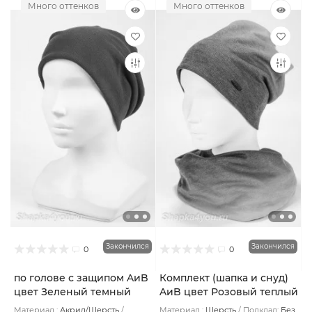
Много оттенков
Много оттенков
Закончился
Закончился
0
0
по голове с защипом AиB
Комплект (шапка и снуд)
цвет Зеленый темный
AиB цвет Розовый теплый
Материал :
Акрил/Шерсть
Материал :
Шерсть
Подклад:
Без