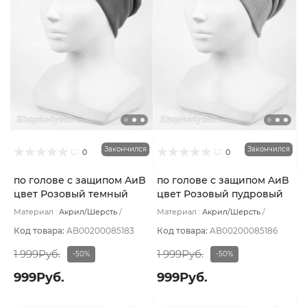
Закончился
Закончился
0
0
по голове с защипом AиB
по голове с защипом AиB
цвет Розовый темный
цвет Розовый пудровый
Материал :
Акрил/Шерсть
Материал :
Акрил/Шерсть
Подклад:
Флис
Подклад:
Флис
Код товара:
AB00200085183
Код товара:
AB00200085186
1 999Руб.
1 999Руб.
-50%
-50%
999Руб.
999Руб.