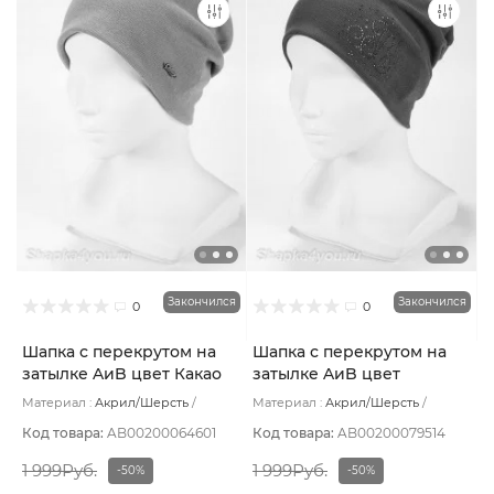
Закончился
Закончился
0
0
Шапка с перекрутом на
Шапка с перекрутом на
затылке AиB цвет Какао
затылке AиB цвет
Сиреневый темный
Материал :
Акрил/Шерсть
Материал :
Акрил/Шерсть
Подклад:
Без подклада
Подклад:
Без подклада
Код товара:
AB00200064601
Код товара:
AB00200079514
1 999Руб.
1 999Руб.
-50%
-50%