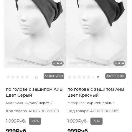
Закончился
Закончился
0
0
по голове с защипом AиB
по голове с защипом AиB
цвет Серый
цвет Красный
Материал :
Акрил/Шерсть
Материал :
Акрил/Шерсть
Подклад:
Флис
Подклад:
Флис
Код товара:
AB00200058288
Код товара:
AB00200085189
1 999Руб.
1 999Руб.
-50%
-50%
999Руб.
999Руб.