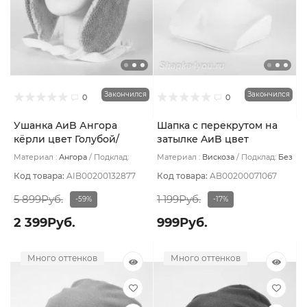
Закончился
Закончился
0
0
Ушанка AиB Ангора
Шапка с перекрутом на
кёрли цвет Голубой/
затылке AиB цвет
Молочный размер UNI
Розовый
Материал :
Ангора
Подклад:
Материал :
Вискоза
Подклад:
Без
Флис
подклада
Код товара:
AIB00200132877
Код товара:
AB00200071067
5 899Руб.
1 199Руб.
-59%
-17%
2 399Руб.
999Руб.
Много оттенков
Много оттенков