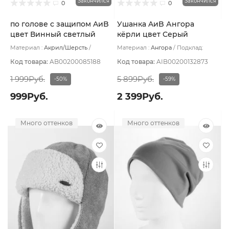
Закончился
Закончился
0
0
по голове с защипом AиB
Ушанка AиB Ангора
цвет Винный светлый
кёрли цвет Серый
темный/Серый светлый
Материал :
Акрил/Шерсть
Материал :
Ангора
Подклад:
размер UNI
Подклад:
Флис
Флис
Код товара:
AB00200085188
Код товара:
AIB00200132873
1 999Руб.
5 899Руб.
-50%
-59%
999Руб.
2 399Руб.
Много оттенков
Много оттенков