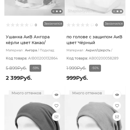
Закончился
Закончился
0
0
Ушанка AиB Ангора
по голове с защипом AиB
кёрли цвет Какао/
цвет Чёрный
Молочный размер UNI
Материал :
Ангора
Подклад:
Материал :
Акрил/Шерсть
Флис
Подклад:
Флис
Код товара:
AIB00200132864
Код товара:
AB00200058289
5 899Руб.
1 999Руб.
-59%
-50%
2 399Руб.
999Руб.
Много оттенков
Много оттенков