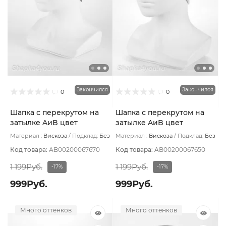
Закончился
Закончился
0
0
Шапка с перекрутом на
Шапка с перекрутом на
затылке AиB цвет
затылке AиB цвет
Мокрого асфальта
Бежевый
Материал :
Вискоза
Подклад:
Без
Материал :
Вискоза
Подклад:
Без
подклада
подклада
Код товара:
AB00200067670
Код товара:
AB00200067650
1 199Руб.
1 199Руб.
-17%
-17%
999Руб.
999Руб.
Много оттенков
Много оттенков