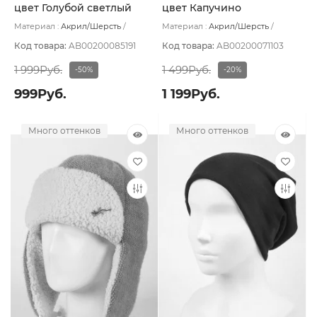
цвет Голубой светлый
цвет Капучино
Материал :
Акрил/Шерсть
Материал :
Акрил/Шерсть
Подклад:
Флис
Подклад:
Без подклада
Код товара:
AB00200085191
Код товара:
AB00200071103
1 999Руб.
1 499Руб.
-50%
-20%
999Руб.
1 199Руб.
Много оттенков
Много оттенков