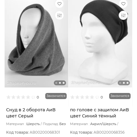
Закончился
Закончился
0
0
Снуд в 2 оборота AиB
по голове с защипом AиB
цвет Серый
цвет Синий тёмный
Материал :
Шерсть
Подклад:
Без
Материал :
Акрил/Шерсть
подклада
Подклад:
Флис
Код товара:
AB00200068301
Код товара:
AB00200068356