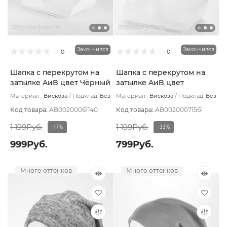
Закончился
Закончился
0
0
Шапка с перекрутом на
Шапка с перекрутом на
затылке AиB цвет Чёрный
затылке AиB цвет
Оранжевый
Материал :
Вискоза
Подклад:
Без
Материал :
Вискоза
Подклад:
Без
подклада
подклада
Код товара:
AB00200061140
Код товара:
AB00200071561
1 199Руб.
1 199Руб.
-17%
-33%
999Руб.
799Руб.
Много оттенков
Много оттенков