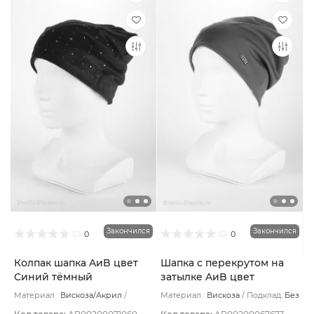
Закончился
Закончился
0
0
Колпак шапка AиB цвет
Шапка с перекрутом на
Синий тёмный
затылке AиB цвет
Терракотовый темный/
Материал :
Вискоза/Акрил
Материал :
Вискоза
Подклад:
Без
Терракотовый
Подклад:
Вискоза
подклада