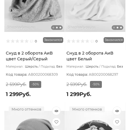
Закончился
Закончился
0
0
Снуд в 2 оборота AиB
Снуд в 2 оборота AиB
цвет Серый/Серый
цвет Белый
светлый
Материал :
Шерсть
Подклад:
Без
Материал :
Шерсть
Подклад:
Без
подклада
подклада
Код товара:
AB00200068309
Код товара:
AB00200068297
2 599Руб.
2 599Руб.
-50%
-50%
1 299Руб.
1 299Руб.
Много оттенков
Много оттенков