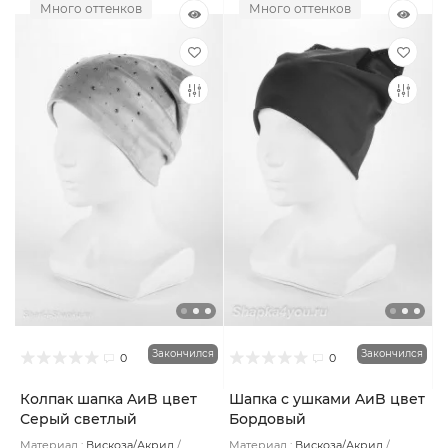
Много оттенков
Много оттенков
Закончился
Закончился
0
0
Колпак шапка AиB цвет
Шапка с ушками AиB цвет
Серый светлый
Бордовый
Материал :
Вискоза/Акрил
Материал :
Вискоза/Акрил