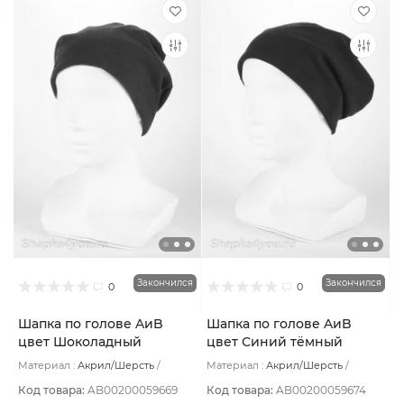
Закончился
Закончился
0
0
Шапка по голове AиB
Шапка по голове AиB
цвет Шоколадный
цвет Синий тёмный
Материал :
Акрил/Шерсть
Материал :
Акрил/Шерсть
Подклад:
Хлопок
Подклад:
Хлопок
Код товара:
AB00200059669
Код товара:
AB00200059674