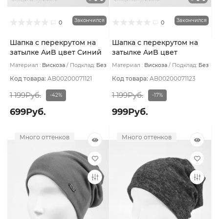
Закончился
Закончился
0
0
Шапка с перекрутом на
Шапка с перекрутом на
затылке AиB цвет Синий
затылке AиB цвет
тёмный/кремовый
Коричневый/
Материал :
Вискоза
Подклад:
Без
Материал :
Вискоза
Подклад:
Без
темный
терракотовый
подклада
подклада
Код товара:
AB00200071121
Код товара:
AB00200071123
1 199Руб.
1 199Руб.
-42%
-17%
699Руб.
999Руб.
Много оттенков
Много оттенков