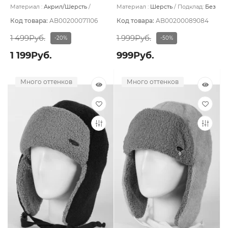
Материал :
Акрил/Шерсть
Материал :
Шерсть
Подклад:
Без
Подклад:
Без подклада
подклада
Код товара:
AB00200071106
Код товара:
AB00200089084
1 499Руб.
1 999Руб.
-20%
-50%
1 199Руб.
999Руб.
Много оттенков
Много оттенков