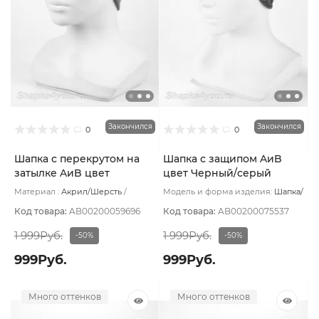
Закончился
Закончился
0
0
Шапка с перекрутом на
Шапка с защипом AиB
затылке AиB цвет
цвет Черный/серый
Капучино
Материал :
Акрил/Шерсть
Модель и форма изделия:
Шапка/
Подклад:
Без подклада
с защипом
Основной цвет:
Черный
Код товара:
AB00200059696
Код товара:
AB00200075537
1 999Руб.
1 999Руб.
-50%
-50%
999Руб.
999Руб.
Много оттенков
Много оттенков