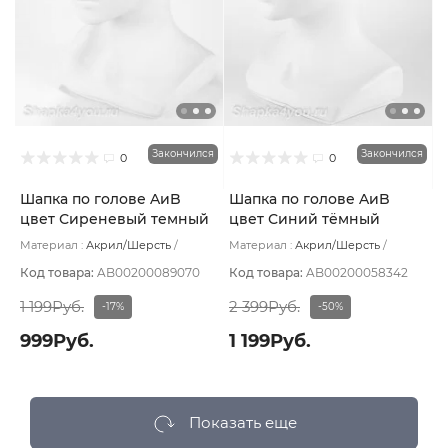
Закончился
Закончился
0
0
Шапка по голове AиB
Шапка по голове AиB
цвет Сиреневый темный
цвет Синий тёмный
Материал :
Акрил/Шерсть
Материал :
Акрил/Шерсть
Подклад:
Хлопок
Подклад:
Хлопок
Код товара:
AB00200089070
Код товара:
AB00200058342
1 199Руб.
2 399Руб.
-17%
-50%
999Руб.
1 199Руб.
Показать еще