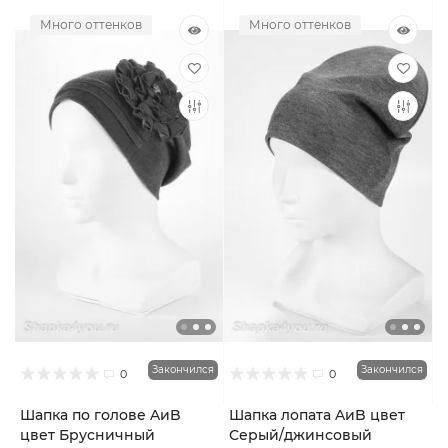
Много оттенков
Много оттенков
Закончился
Закончился
0
0
Шапка по голове AиB
Шапка лопата AиB цвет
цвет Брусничный
Серый/джинсовый