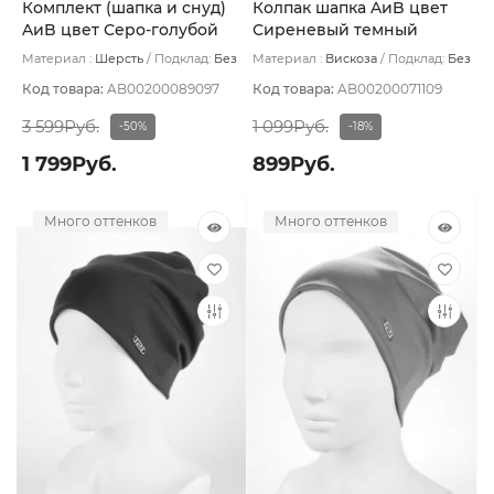
Комплект (шапка и снуд)
Колпак шапка AиB цвет
AиB цвет Серо-голубой
Сиреневый темный
Материал :
Шерсть
Подклад:
Без
Материал :
Вискоза
Подклад:
Без
подклада
подклада
Код товара:
AB00200089097
Код товара:
AB00200071109
3 599Руб.
1 099Руб.
-50%
-18%
1 799Руб.
899Руб.
Много оттенков
Много оттенков