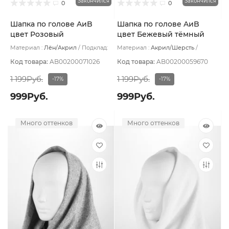
Закончился
Закончился
0
0
Шапка по голове AиB
Шапка по голове AиB
цвет Розовый
цвет Бежевый тёмный
Материал :
Лён/Акрил
Подклад:
Материал :
Акрил/Шерсть
Хлопок
Подклад:
Хлопок
Код товара:
AB00200071026
Код товара:
AB00200059670
1 199Руб.
1 199Руб.
-17%
-17%
999Руб.
999Руб.
Много оттенков
Много оттенков