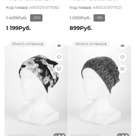
Подклад:
Вискоза
Подклад:
Без подклада
Код товара:
AB00200071062
Код товара:
AB00200071021
1 499Руб.
1 099Руб.
-20%
-18%
1 199Руб.
899Руб.
Много оттенков
Много оттенков