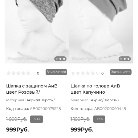
Закончился
Закончился
0
0
Шапка с защипом AиB
Шапка по голове AиB
цвет Розовый/
цвет Капучино
коричневый
Материал :
Акрил/Шерсть
Материал :
Акрил/Шерсть
Подклад:
Без подклада
Подклад:
Хлопок
Код товара:
AB00200079528
Код товара:
AB00200060449
1 999Руб.
1 199Руб.
-50%
-17%
999Руб.
999Руб.