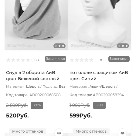
Закончился
Закончился
0
0
Снуд в 2 оборота AиB
по голове с защипом AиB
цвет Бежевый светлый
цвет Синий
Материал :
Шерсть
Подклад:
Без
Материал :
Акрил/Шерсть
подклада
Подклад:
Флис
Код товара:
AB00200068308
Код товара:
AB00200058294
2 599Руб.
1 999Руб.
-80%
-70%
520Руб.
599Руб.
Много оттенков
Много оттенков