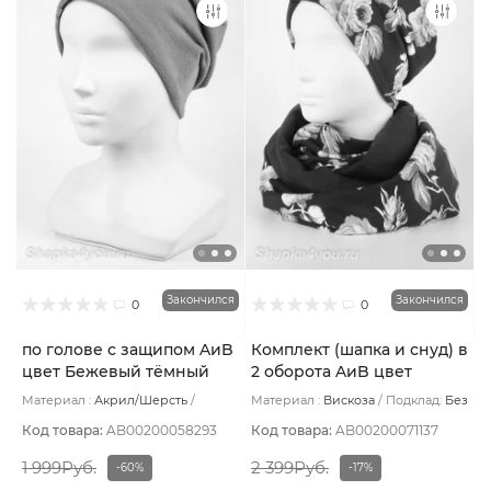
Закончился
Закончился
0
0
по голове с защипом AиB
Комплект (шапка и снуд) в
цвет Бежевый тёмный
2 оборота AиB цвет
Синий тёмный/розовый
Материал :
Акрил/Шерсть
Материал :
Вискоза
Подклад:
Без
Подклад:
Флис
подклада
Код товара:
AB00200058293
Код товара:
AB00200071137
1 999Руб.
2 399Руб.
-60%
-17%