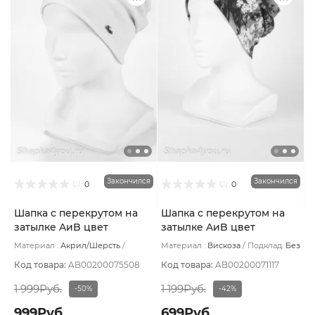
Закончился
Закончился
0
0
Шапка с перекрутом на
Шапка с перекрутом на
затылке AиB цвет
затылке AиB цвет
Лимонный
Коричневый темный/
Материал :
Акрил/Шерсть
Материал :
Вискоза
Подклад:
Без
розовый
Подклад:
Без подклада
подклада
Код товара:
AB00200075508
Код товара:
AB00200071117
1 999Руб.
1 199Руб.
-50%
-42%
999Руб.
699Руб.