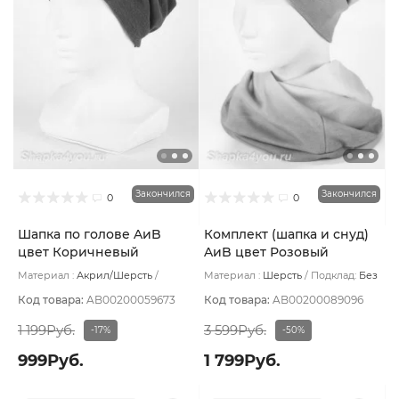
Закончился
Закончился
0
0
Шапка по голове AиB
Комплект (шапка и снуд)
цвет Коричневый
AиB цвет Розовый
светлый
Материал :
Акрил/Шерсть
Материал :
Шерсть
Подклад:
Без
Подклад:
Хлопок
подклада
Код товара:
AB00200059673
Код товара:
AB00200089096
1 199Руб.
3 599Руб.
-17%
-50%
999Руб.
1 799Руб.