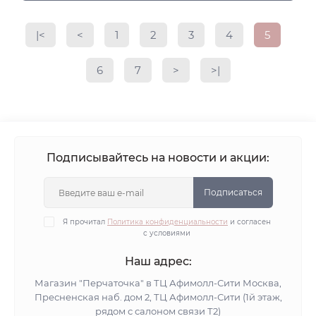
|<
<
1
2
3
4
5
6
7
>
>|
Подписывайтесь на новости и акции:
Подписаться
Я прочитал
Политика конфиденциальности
и согласен
с условиями
Наш адрес:
Магазин "Перчаточка" в ТЦ Афимолл-Сити Москва,
Пресненская наб. дом 2, ТЦ Афимолл-Сити (1й этаж,
рядом с салоном связи Т2)