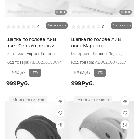
Закончился
Закончился
0
0
Шапка по голове AиB
Шапка по голове AиB
цвет Серый светлый
цвет Маренго
Материал :
Акрил/Шерсть
Материал :
Шерсть
Подклад:
Подклад:
Хлопок
Хлопок
Код товара:
AB00200089074
Код товара:
AB00200075527
1 199Руб.
1 199Руб.
-17%
-17%
999Руб.
999Руб.
Много оттенков
Много оттенков