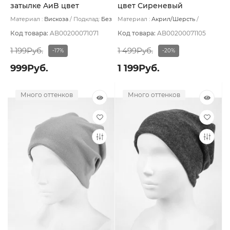
затылке AиB цвет
цвет Сиреневый
Баклажановый/
Материал :
Вискоза
Подклад:
Без
Материал :
Акрил/Шерсть
Фиолетовый
подклада
Подклад:
Без подклада
Код товара:
AB00200071071
Код товара:
AB00200071105
1 199Руб.
1 499Руб.
-17%
-20%
999Руб.
1 199Руб.
Много оттенков
Много оттенков