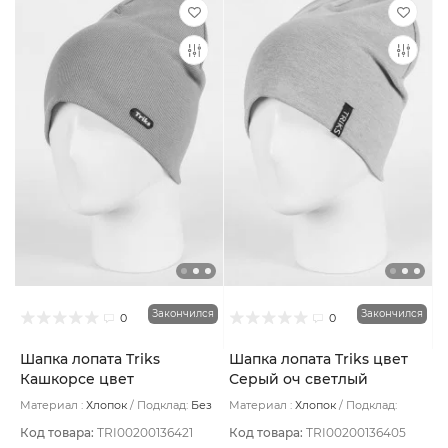
Закончился
Закончился
0
0
Шапка лопата Triks
Шапка лопата Triks цвет
Кашкорсе цвет
Серый оч светлый
Сиреневый пепельный
Материал :
Хлопок
Подклад:
Без
Материал :
Хлопок
Подклад:
подклада
Двухслойная/Без подклада
Код товара:
TRI00200136421
Код товара:
TRI00200136405