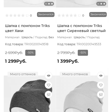
Закончился
Закончился
0
0
Шапка с помпоном Triks
Шапка с помпоном Triks
цвет Хаки
цвет Сиреневый светлый
холодный
Материал :
Шерсть
Подклад:
Без
Материал :
Шерсть
Подклад:
подклада
Флис
Код товара:
TRI00200149518
Код товара:
TRI00200149533
2 599Руб.
2 799Руб.
-50%
-50%
1 299Руб.
1 399Руб.
Много оттенков
Много оттенков