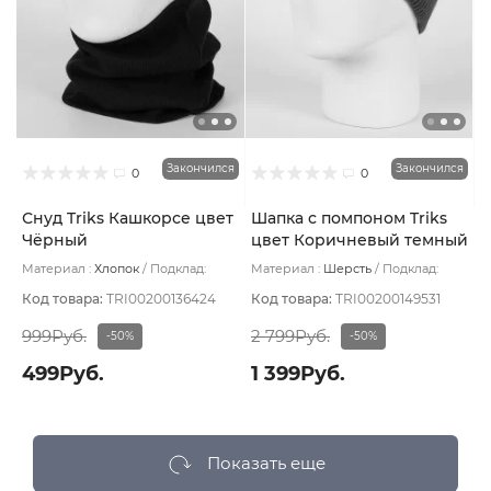
Закончился
Закончился
0
0
Снуд Triks Кашкорсе цвет
Шапка с помпоном Triks
Чёрный
цвет Коричневый темный
Материал :
Хлопок
Подклад:
Материал :
Шерсть
Подклад:
Двухслойная
Флис
Код товара:
TRI00200136424
Код товара:
TRI00200149531
999Руб.
2 799Руб.
-50%
-50%
499Руб.
1 399Руб.
Показать еще