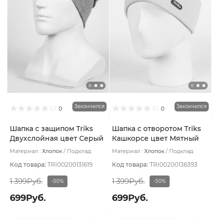
Закончился
Закончился
0
0
Шапка с защипом Triks
Шапка с отворотом Triks
Двухслойная цвет Серый
Кашкорсе цвет Мятный
светлый меланж
светлый
Материал :
Хлопок
Подклад:
Материал :
Хлопок
Подклад:
Двухслойная/Без подклада
Двухслойная/Без подклада
Код товара:
TRI00200131619
Код товара:
TRI00200136393
1 399Руб.
1 399Руб.
-50%
-50%
699Руб.
699Руб.