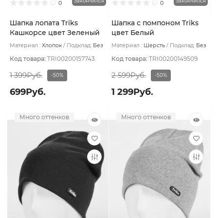
Закончился
Закончился
0
0
Шапка лопата Triks
Шапка с помпоном Triks
Кашкорсе цвет Зеленый
цвет Белый
пепел
Материал :
Хлопок
Подклад:
Без
Материал :
Шерсть
Подклад:
Без
подклада
подклада
Код товара:
TRI00200157743
Код товара:
TRI00200149509
1 399Руб.
2 599Руб.
-50%
-50%
699Руб.
1 299Руб.
Много оттенков
Много оттенков