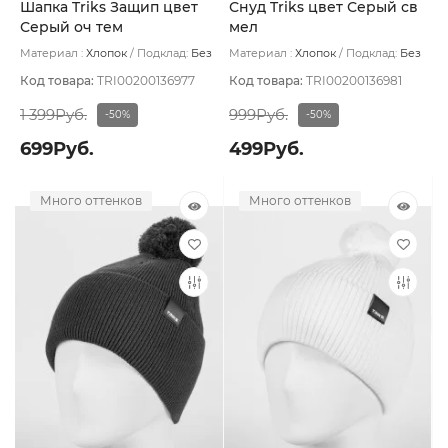
Шапка Triks Защип цвет
Снуд Triks цвет Серый св
Серый оч тем
мел
Материал :
Хлопок
Подклад:
Без
Материал :
Хлопок
Подклад:
Без
подклада
подклада
Код товара:
TRI00200136977
Код товара:
TRI00200136981
1 399Руб.
999Руб.
-50%
-50%
699Руб.
499Руб.
Много оттенков
Много оттенков