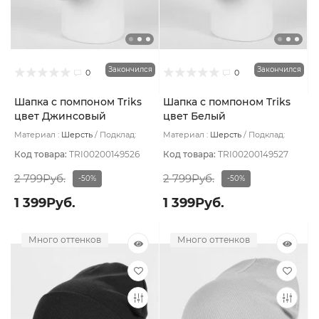
Закончился
Закончился
0
0
Шапка с помпоном Triks
Шапка с помпоном Triks
цвет Джинсовый
цвет Белый
Материал :
Шерсть
Подклад:
Материал :
Шерсть
Подклад:
Флис
Флис
Код товара:
TRI00200149526
Код товара:
TRI00200149527
2 799Руб.
2 799Руб.
-50%
-50%
1 399Руб.
1 399Руб.
Много оттенков
Много оттенков