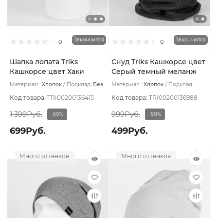
Закончился
Закончился
0
0
Шапка лопата Triks
Снуд Triks Кашкорсе цвет
Кашкорсе цвет Хаки
Серый темный меланж
Материал :
Хлопок
Подклад:
Без
Материал :
Хлопок
Подклад:
подклада
Двухслойная
Код товара:
TRI00200136415
Код товара:
TRI00200136988
1 399Руб.
999Руб.
-50%
-50%
699Руб.
499Руб.
Много оттенков
Много оттенков