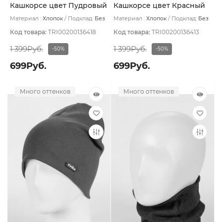
Кашкорсе цвет Пудровый
Кашкорсе цвет Красный
тем
Материал :
Хлопок
Подклад:
Без
Материал :
Хлопок
Подклад:
Без
подклада
подклада
Код товара:
TRI00200136418
Код товара:
TRI00200136413
1 399Руб.
1 399Руб.
-50%
-50%
699Руб.
699Руб.
Много оттенков
Много оттенков