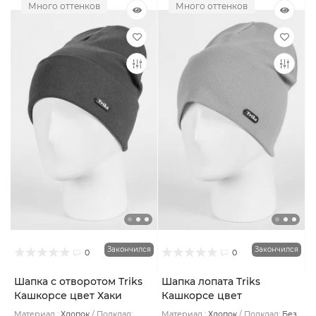
Много оттенков
Много оттенков
Закончился
Закончился
0
0
Шапка с отворотом Triks
Шапка лопата Triks
Кашкорсе цвет Хаки
Кашкорсе цвет
Горчичный
Материал :
Хлопок
Подклад:
Материал :
Хлопок
Подклад:
Без