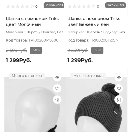
Закончился
Закончился
0
0
Шапка с помпоном Triks
Шапка с помпоном Triks
цвет Молочный
цвет Бежевый лен
Материал :
Шерсть
Подклад:
Без
Материал :
Шерсть
Подклад:
Без
подклада
подклада
Код товара:
TRI00200149506
Код товара:
TRI00200149517
2 599Руб.
2 599Руб.
-50%
-50%
1 299Руб.
1 299Руб.
Много оттенков
Много оттенков