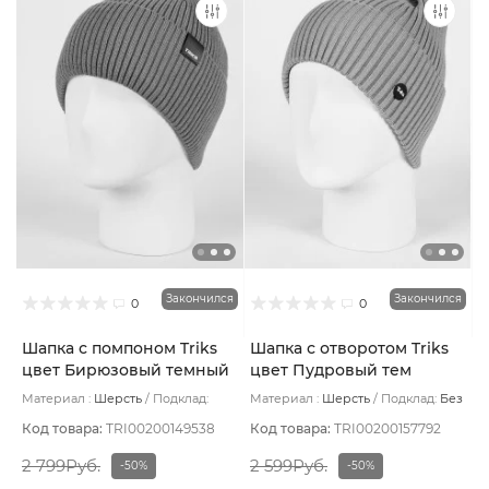
Закончился
Закончился
0
0
Шапка с помпоном Triks
Шапка с отворотом Triks
цвет Бирюзовый темный
цвет Пудровый тем
Материал :
Шерсть
Подклад:
Материал :
Шерсть
Подклад:
Без
Флис
подклада
Код товара:
TRI00200149538
Код товара:
TRI00200157792
2 799Руб.
2 599Руб.
-50%
-50%