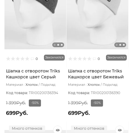
Закончился
Закончился
0
0
Шапка с отворотом Triks
Шапка с отворотом Triks
Кашкорсе цвет Серый
Кашкорсе цвет Бежевый
темный меланж
светлый теплый
Материал :
Хлопок
Подклад:
Материал :
Хлопок
Подклад:
Двухслойная/Без подклада
Двухслойная/Без подклада
Код товара:
TRI00200136394
Код товара:
TRI00200136390
1 399Руб.
1 399Руб.
-50%
-50%
699Руб.
699Руб.
Много оттенков
Много оттенков