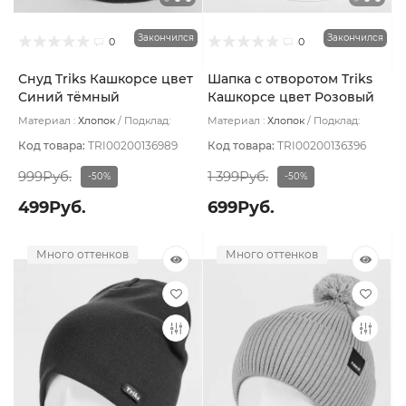
Закончился
Закончился
0
0
Снуд Triks Кашкорсе цвет
Шапка с отворотом Triks
Синий тёмный
Кашкорсе цвет Розовый
светлый
Материал :
Хлопок
Подклад:
Материал :
Хлопок
Подклад:
Двухслойная
Двухслойная/Без подклада
Код товара:
TRI00200136989
Код товара:
TRI00200136396
999Руб.
1 399Руб.
-50%
-50%
499Руб.
699Руб.
Много оттенков
Много оттенков