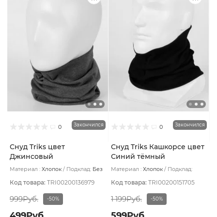
Закончился
Закончился
0
0
Снуд Triks цвет
Снуд Triks Кашкорсе цвет
Джинсовый
Синий тёмный
Материал :
Хлопок
Подклад:
Без
Материал :
Хлопок
Подклад:
подклада
Двухслойная/Без подклада
Код товара:
TRI00200136979
Код товара:
TRI00200151705
999Руб.
1 199Руб.
-50%
-50%
499Руб.
599Руб.