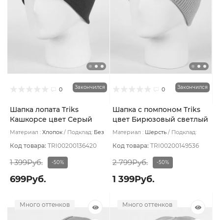
Закончился
Закончился
0
0
Шапка лопата Triks
Шапка с помпоном Triks
Кашкорсе цвет Серый
цвет Бирюзовый светлый
очень темный
Материал :
Хлопок
Подклад:
Без
Материал :
Шерсть
Подклад:
подклада
Флис
Код товара:
TRI00200136420
Код товара:
TRI00200149536
1 399Руб.
2 799Руб.
-50%
-50%
699Руб.
1 399Руб.
Много оттенков
Много оттенков