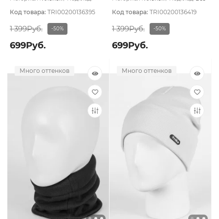
Двухслойная/Без подклада
подклада
Код товара:
TRI00200136395
Код товара:
TRI00200136419
1 399Руб.
1 399Руб.
-50%
-50%
699Руб.
699Руб.
Много оттенков
Много оттенков