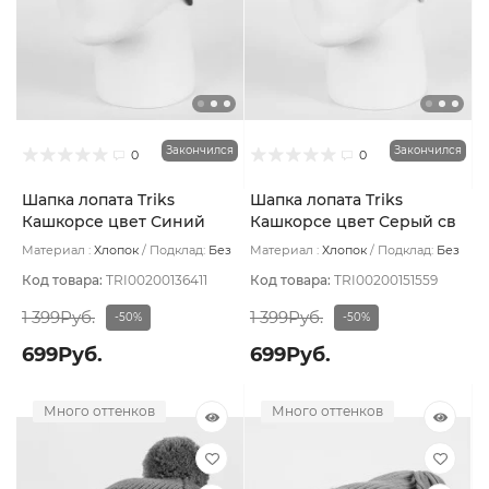
Закончился
Закончился
0
0
Шапка лопата Triks
Шапка лопата Triks
Кашкорсе цвет Синий
Кашкорсе цвет Серый св
тёмный
мел
Материал :
Хлопок
Подклад:
Без
Материал :
Хлопок
Подклад:
Без
подклада
подклада
Код товара:
TRI00200136411
Код товара:
TRI00200151559
1 399Руб.
1 399Руб.
-50%
-50%
699Руб.
699Руб.
Много оттенков
Много оттенков