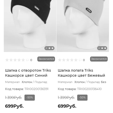
Закончился
Закончился
0
0
Шапка с отворотом Triks
Шапка лопата Triks
Кашкорсе цвет Синий
Кашкорсе цвет Бежевый
тёмный
светлый
Материал :
Хлопок
Подклад:
Материал :
Хлопок
Подклад:
Без
Двухслойная/Без подклада
подклада
Код товара:
TRI00200136391
Код товара:
TRI00200136410
1 399Руб.
1 399Руб.
-50%
-50%
699Руб.
699Руб.