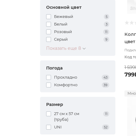
Основной цвет
Бежевый
5
Белый
3
Розовый
11
Колп
Серый
9
цвет
Показать еще 8
Подкла
декор
Код т
1 599
Погода
799
Прохладно
43
Комфортно
39
Мно
Размер
27 см х 57 см
11
(труба)
UNI
52