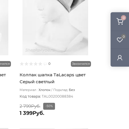
0
0
0
нчился
Закончился
вет
Колпак шапка TaLacaps цвет
Серый светлый
Материал :
Хлопок
Подклад:
Без
подклада
Код товара:
TAL00200088384
2 799Руб.
-50%
1 399Руб.