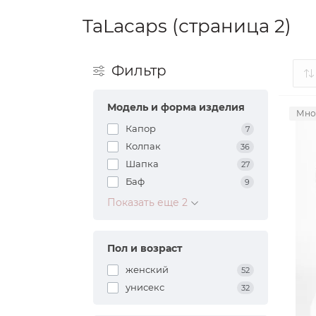
TaLacaps (страница 2)
Фильтр
Модель и форма изделия
Мно
Капор
7
Колпак
36
Шапка
27
Баф
9
Показать еще 2
Пол и возраст
женский
52
унисекс
32