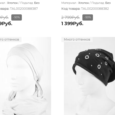
ал :
Хлопок
Подклад:
Без
Материал :
Хлопок
Подклад:
Без
ада
подклада
овара:
TAL00200088387
Код товара:
TAL00200088382
9Руб.
2 799Руб.
-50%
-50%
9Руб.
1 399Руб.
го оттенков
Много оттенков