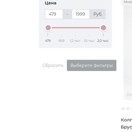
Мно
Цена
-
Руб.
479
859
1,2 тыс.
1,6 тыс.
2,0 тыс.
Сбросить
Выберите фильтры
Колп
Бру