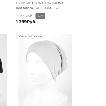
Материал :
Вискоза
Подклад:
Без
подклада
Код товара:
TAL00200071537
2 799Руб.
-50%
1 399Руб.
Много оттенков