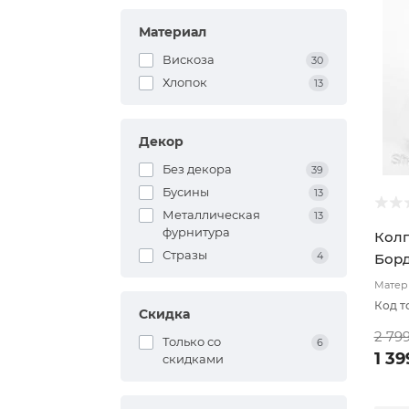
Материал
Вискоза
30
Хлопок
13
Декор
Без декора
39
Бусины
13
Металлическая
13
фурнитура
Колп
Стразы
4
Бор
Матери
подкл
Код т
Скидка
2 79
Только со
6
1 39
cкидками