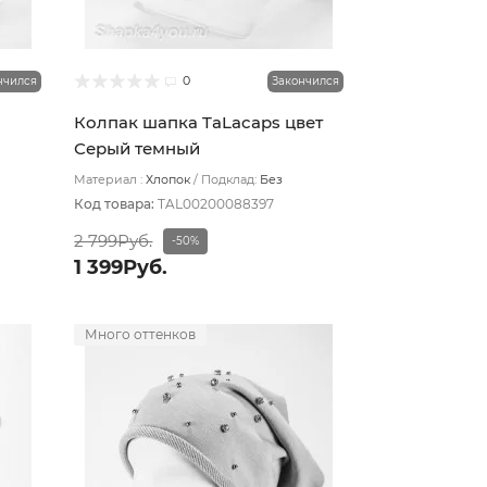
0
нчился
Закончился
Колпак шапка TaLacaps цвет
Серый темный
Материал :
Хлопок
Подклад:
Без
подклада
Код товара:
TAL00200088397
2 799Руб.
-50%
1 399Руб.
Много оттенков