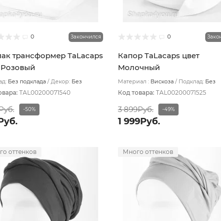
0
0
Закончился
Зако
ак трансформер TaLacaps
Капор TaLacaps цвет
 Розовый
Молочный
д:
Без подклада
Декор:
Без
Материал :
Вискоза
Подклад:
Без
а
подклада
овара:
TAL00200071540
Код товара:
TAL00200071525
Руб.
3 899Руб.
-50%
-49%
Руб.
1 999Руб.
го оттенков
Много оттенков