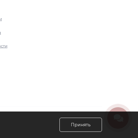
и
а
ости
Принять