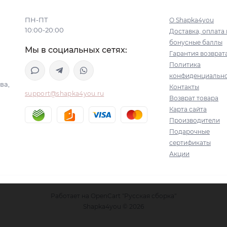
ПН-ПТ
О Shapka4you
10:00-20:00
Доставка, оплата 
бонусные баллы
Мы в социальных сетях:
Гарантия возврат
Политика
конфиденциальн
ва,
Контакты
support@shapka4you.ru
Возврат товара
Карта сайта
Производители
Подарочные
сертификаты
Акции
Работает на
OpenCart "Русская сборка"
Shapka4you © 2026