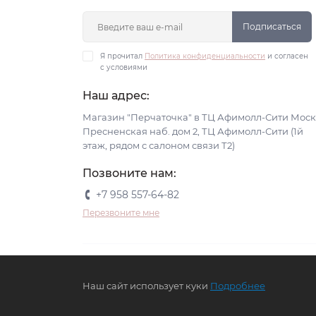
Подписаться
Я прочитал
Политика конфиденциальности
и согласен
с условиями
Наш адрес:
Магазин "Перчаточка" в ТЦ Афимолл-Сити Моск
Пресненская наб. дом 2, ТЦ Афимолл-Сити (1й
этаж, рядом с салоном связи Т2)
Позвоните нам:
+7 958 557-64-82
Перезвоните мне
Наш сайт использует куки
Подробнее