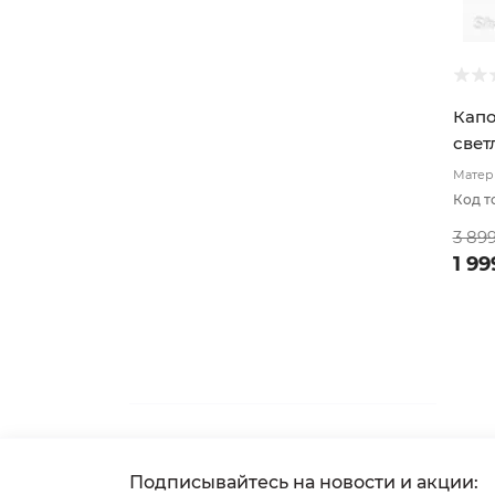
Капо
свет
Матери
подкл
Код т
3 89
1 99
Подписывайтесь на новости и акции: