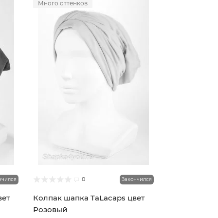
Много оттенков
0
нчился
Закончился
вет
Колпак шапка TaLacaps цвет
Розовый