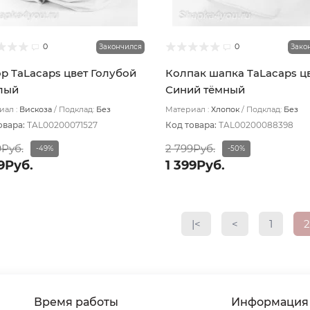
0
0
Закончился
Зако
р TaLacaps цвет Голубой
Колпак шапка TaLacaps ц
лый
Синий тёмный
ал :
Вискоза
Подклад:
Без
Материал :
Хлопок
Подклад:
Без
ада
подклада
овара:
TAL00200071527
Код товара:
TAL00200088398
9Руб.
2 799Руб.
-49%
-50%
9Руб.
1 399Руб.
|<
<
1
Время работы
Информация