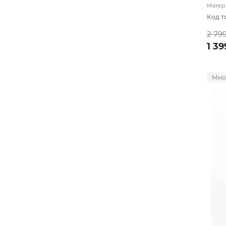
Матери
подкл
Код т
2 79
1 39
Мно