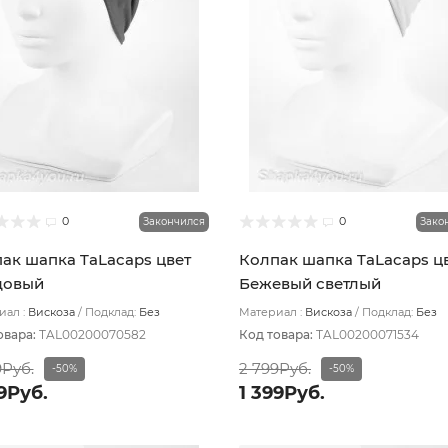
0
0
Закончился
Зако
ак шапка TaLacaps цвет
Колпак шапка TaLacaps ц
довый
Бежевый светлый
ал :
Вискоза
Подклад:
Без
Материал :
Вискоза
Подклад:
Без
ада
подклада
овара:
TAL00200070582
Код товара:
TAL00200071534
9Руб.
2 799Руб.
-50%
-50%
9Руб.
1 399Руб.