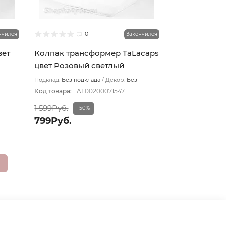
0
нчился
Закончился
вет
Колпак трансформер TaLacaps
цвет Розовый светлый
Подклад:
Без подклада
Декор:
Без
декора
Код товара:
TAL00200071547
1 599Руб.
-50%
799Руб.
2