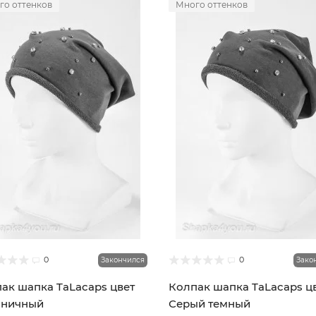
го оттенков
Много оттенков
0
0
Закончился
Зако
ак шапка TaLacaps цвет
Колпак шапка TaLacaps ц
сничный
Серый темный