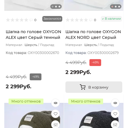
Закончился
В наличии
0
0
Шапка по голове OXYGON
Шапка по голове OXYGON
ALEX цвет Серый темный
ALEX NORD цвет Серый
темный
Материал :
Шерсть
Подклад:
Материал :
Шерсть
Подклад:
Polycolon
Polycolon
Код товара:
OXY00300002670
Код товара:
OXY00300002679
4 499Руб.
-49%
2 299Руб.
4 499Руб.
-49%
2 299Руб.
В корзину
Много оттенков
Много оттенков