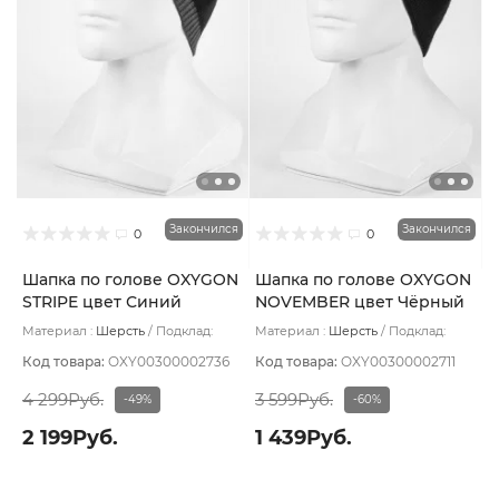
Закончился
Закончился
0
0
Шапка по голове OXYGON
Шапка по голове OXYGON
STRIPE цвет Синий
NOVEMBER цвет Чёрный
тёмный
Материал :
Шерсть
Подклад:
Материал :
Шерсть
Подклад:
Polycolon
Хлопок
Код товара:
OXY00300002736
Код товара:
OXY00300002711
4 299Руб.
3 599Руб.
-49%
-60%
2 199Руб.
1 439Руб.