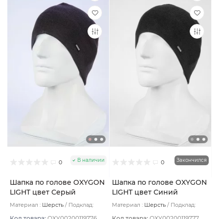
В наличии
Закончился
0
0
Шапка по голове OXYGON
Шапка по голове OXYGON
LIGHT цвет Серый
LIGHT цвет Синий
Материал :
Шерсть
Подклад:
Материал :
Шерсть
Подклад:
Polycolon
Polycolon
Код товара:
OXY00200119776
Код товара:
OXY00200119777