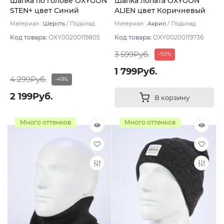
Шапка по голове OXYGON
Шапка лопата OXYGON
STEN+ цвет Синий
ALIEN цвет Коричневый
тёмный
Материал :
Шерсть
Подклад:
Материал :
Акрил
Подклад:
Polycolon
Хлопок
Код товара:
OXY00200119805
Код товара:
OXY00200119736
3 599Руб.
-50%
1 799Руб.
4 299Руб.
-49%
2 199Руб.
В корзину
Много оттенков
Много оттенков