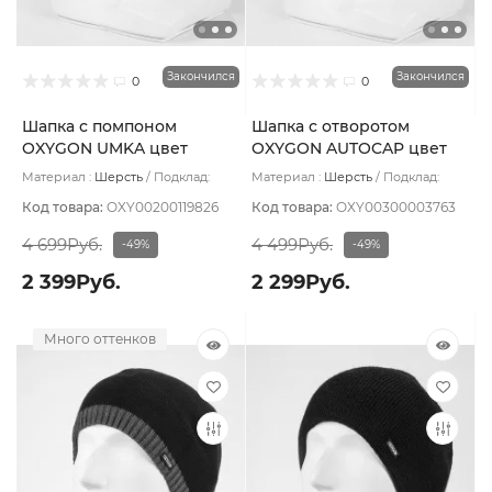
Закончился
Закончился
0
0
Шапка с помпоном
Шапка с отворотом
OXYGON UMKA цвет
OXYGON AUTOCAP цвет
Чёрный
Коричневый
Материал :
Шерсть
Подклад:
Материал :
Шерсть
Подклад:
Polycolon
Polycolon
Код товара:
OXY00200119826
Код товара:
OXY00300003763
4 699Руб.
4 499Руб.
-49%
-49%
2 399Руб.
2 299Руб.
Много оттенков