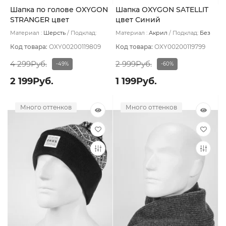
Шапка по голове OXYGON
Шапка OXYGON SATELLIT
STRANGER цвет
цвет Синий
Оранжевый
Материал :
Шерсть
Подклад:
Материал :
Акрил
Подклад:
Без
Флис
подклада
Код товара:
OXY00200119809
Код товара:
OXY00200119799
4 299Руб.
2 999Руб.
-49%
-60%
2 199Руб.
1 199Руб.
Много оттенков
Много оттенков