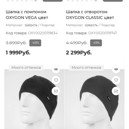
Шапка с помпоном
Шапка с отворотом
OXYGON VEGA цвет
OXYGON CLASSIC цвет
Серый
Синий тёмный
Материал :
Шерсть
Подклад:
Материал :
Шерсть
Подклад:
Флис
Polycolon
Код товара:
OXY00200119834
Код товара:
OXY00200119747
3 899Руб.
4 499Руб.
-49%
-49%
1 999Руб.
2 299Руб.
Много оттенков
Много оттенков