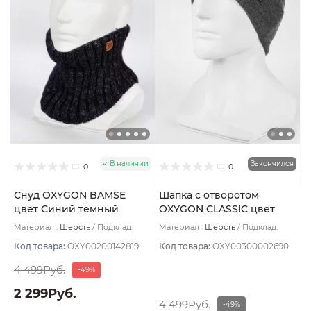
В наличии
Закончился
0
0
Снуд OXYGON BAMSE
Шапка с отворотом
цвет Синий тёмный
OXYGON CLASSIC цвет
Серый
Материал :
Шерсть
Подклад:
Материал :
Шерсть
Подклад:
Polycolon
Polycolon
Код товара:
OXY00200142819
Код товара:
OXY00300002690
4 499Руб.
-49%
2 299Руб.
4 499Руб.
-49%