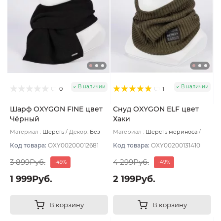
В наличии
В наличии
0
1
Шарф OXYGON FINE цвет
Снуд OXYGON ELF цвет
Чёрный
Хаки
Материал :
Шерсть
Декор:
Без
Материал :
Шерсть мериноса
декора
Подклад:
Polycolon
Код товара:
OXY00200012681
Код товара:
OXY00200131410
3 899Руб.
4 299Руб.
-49%
-49%
1 999Руб.
2 199Руб.
В корзину
В корзину