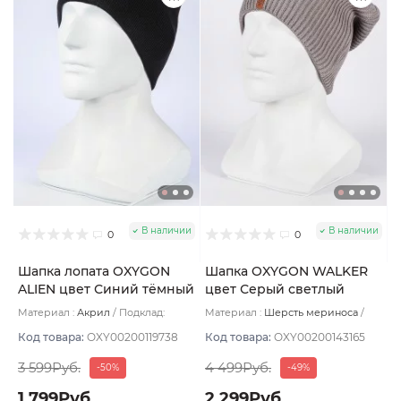
В наличии
В наличии
0
0
Шапка лопата OXYGON
Шапка OXYGON WALKER
ALIEN цвет Синий тёмный
цвет Серый светлый
Материал :
Акрил
Подклад:
Материал :
Шерсть мериноса
Хлопок
Подклад:
Polycolon
Код товара:
OXY00200119738
Код товара:
OXY00200143165
3 599Руб.
4 499Руб.
-50%
-49%
1 799Руб.
2 299Руб.