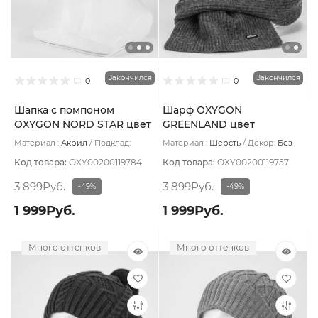
Закончился
Закончился
0
0
Шапка с помпоном
Шарф OXYGON
OXYGON NORD STAR цвет
GREENLAND цвет
Синий тёмный
Коричневый
Материал :
Акрил
Подклад:
Материал :
Шерсть
Декор:
Без
Хлопок
декора
Код товара:
OXY00200119784
Код товара:
OXY00200119757
3 899Руб.
3 899Руб.
-49%
-49%
1 999Руб.
1 999Руб.
Много оттенков
Много оттенков