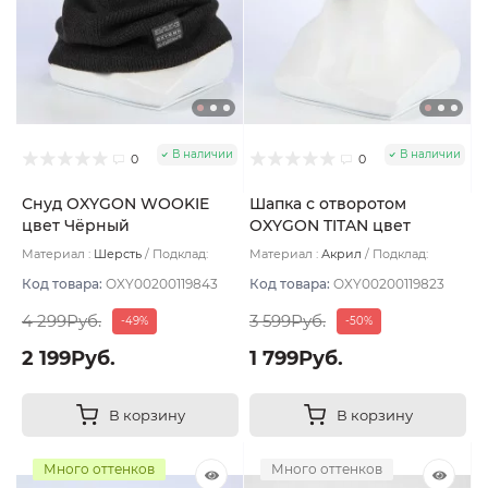
В наличии
В наличии
0
0
Снуд OXYGON WOOKIE
Шапка с отворотом
цвет Чёрный
OXYGON TITAN цвет
Серый темный
Материал :
Шерсть
Подклад:
Материал :
Акрил
Подклад:
Polycolon
Двухслойная
Код товара:
OXY00200119843
Код товара:
OXY00200119823
4 299Руб.
3 599Руб.
-49%
-50%
2 199Руб.
1 799Руб.
В корзину
В корзину
Много оттенков
Много оттенков