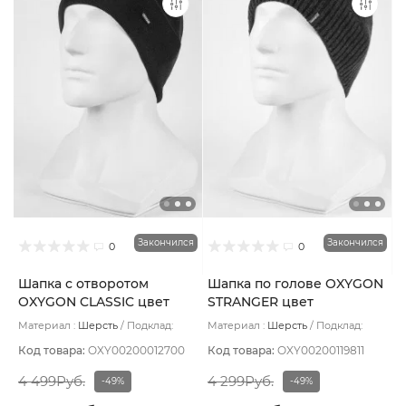
Закончился
Закончился
0
0
Шапка с отворотом
Шапка по голове OXYGON
OXYGON CLASSIC цвет
STRANGER цвет
Коричневый
Джинсовый
Материал :
Шерсть
Подклад:
Материал :
Шерсть
Подклад:
Polycolon
Флис
Код товара:
OXY00200012700
Код товара:
OXY00200119811
4 499Руб.
4 299Руб.
-49%
-49%