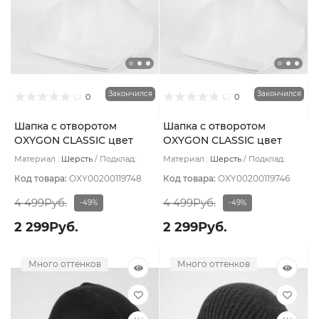
Закончился
Закончился
0
0
Шапка с отворотом
Шапка с отворотом
OXYGON CLASSIC цвет
OXYGON CLASSIC цвет
Серый темный
Красный
Материал :
Шерсть
Подклад:
Материал :
Шерсть
Подклад:
Polycolon
Polycolon
Код товара:
OXY00200119748
Код товара:
OXY00200119746
4 499Руб.
4 499Руб.
-49%
-49%
2 299Руб.
2 299Руб.
Много оттенков
Много оттенков