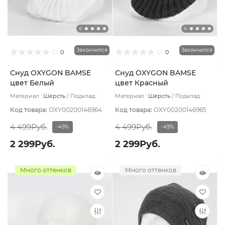
Закончился
Закончился
0
0
Снуд OXYGON BAMSE
Снуд OXYGON BAMSE
цвет Белый
цвет Красный
Материал :
Шерсть
Подклад:
Материал :
Шерсть
Подклад:
Polycolon
Polycolon
Код товара:
OXY00200146964
Код товара:
OXY00200146965
4 499Руб.
4 499Руб.
-49%
-49%
2 299Руб.
2 299Руб.
Много оттенков
Много оттенков