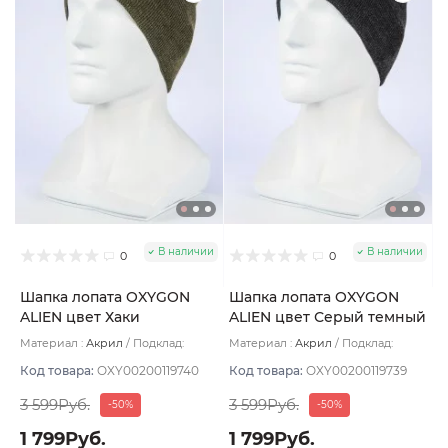
В наличии
В наличии
0
0
Шапка лопата OXYGON
Шапка лопата OXYGON
ALIEN цвет Хаки
ALIEN цвет Серый темный
Материал :
Акрил
Подклад:
Материал :
Акрил
Подклад:
Хлопок
Хлопок
Код товара:
OXY00200119740
Код товара:
OXY00200119739
3 599Руб.
3 599Руб.
-50%
-50%
1 799Руб.
1 799Руб.