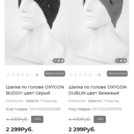
Закончился
Закончился
0
0
Шапка по голове OXYGON
Шапка по голове OXYGON
BUDDY цвет Серый
DUBLIN цвет Бежевый
темный
Материал :
Шерсть
Подклад:
Материал :
Шерсть
Подклад:
Polycolon
Polycolon
Код товара:
OXY00200030661
Код товара:
OXY00200119750
4 499Руб.
4 499Руб.
-49%
-49%
2 299Руб.
2 299Руб.