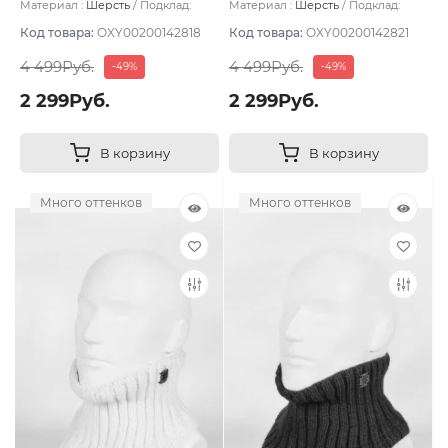
Материал :
Шерсть
Подклад:
Материал :
Шерсть
Подклад:
Polycolon
Polycolon
Код товара:
OXY00200142818
Код товара:
OXY00200142821
4 499Руб.
4 499Руб.
-49%
-49%
2 299Руб.
2 299Руб.
В корзину
В корзину
Много оттенков
Много оттенков