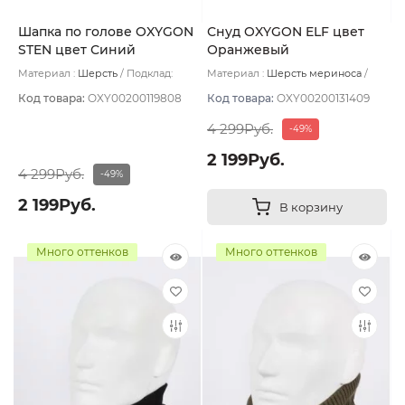
Шапка по голове OXYGON
Снуд OXYGON ELF цвет
STEN цвет Синий
Оранжевый
Материал :
Шерсть
Подклад:
Материал :
Шерсть мериноса
Polycolon
Подклад:
Polycolon
Код товара:
OXY00200119808
Код товара:
OXY00200131409
4 299Руб.
-49%
2 199Руб.
4 299Руб.
-49%
2 199Руб.
В корзину
Много оттенков
Много оттенков